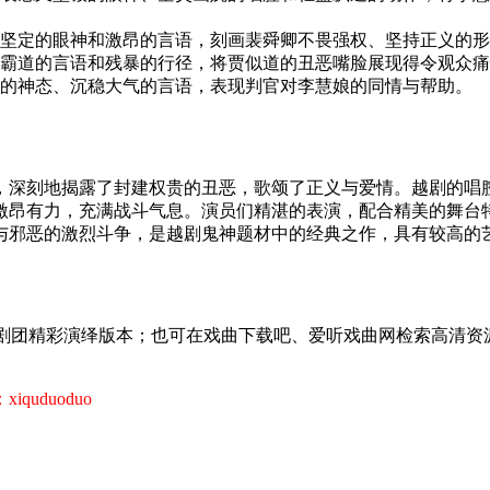
坚定的眼神和激昂的言语，刻画裴舜卿不畏强权、坚持正义的形
霸道的言语和残暴的行径，将贾似道的丑恶嘴脸展现得令观众痛
的神态、沉稳大气的言语，表现判官对李慧娘的同情与帮助。
，深刻地揭露了封建权贵的丑恶，歌颂了正义与爱情。越剧的唱
激昂有力，充满战斗气息。演员们精湛的表演，配合精美的舞台
与邪恶的激烈斗争，是越剧鬼神题材中的经典之作，具有较高的
越剧团精彩演绎版本；也可在戏曲下载吧、爱听戏曲网检索高清资
uduoduo