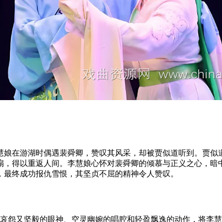
慧娘在游湖时偶遇裴舜卿，赞叹其风采，却被贾似道听到。贾似
扇，得以重返人间。李慧娘心怀对裴舜卿的倾慕与正义之心，暗
，最终成功报仇雪恨，其坚贞不屈的精神令人赞叹。
哀怨又坚毅的眼神、空灵幽婉的唱腔和轻盈飘逸的动作，将李慧