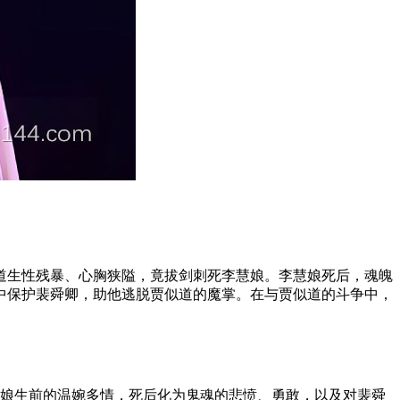
道生性残暴、心胸狭隘，竟拔剑刺死李慧娘。李慧娘死后，魂魄
中保护裴舜卿，助他逃脱贾似道的魔掌。在与贾似道的斗争中，
娘生前的温婉多情，死后化为鬼魂的悲愤、勇敢，以及对裴舜