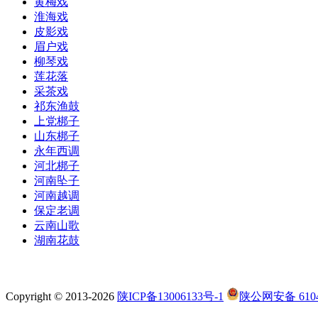
黄梅戏
淮海戏
皮影戏
眉户戏
柳琴戏
莲花落
采茶戏
祁东渔鼓
上党梆子
山东梆子
永年西调
河北梆子
河南坠子
河南越调
保定老调
云南山歌
湖南花鼓
Copyright © 2013-2026
陕ICP备13006133号-1
陕公网安备 6104