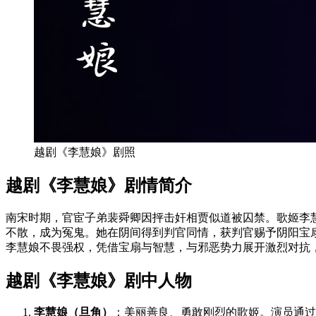
越剧《李慧娘》剧照
越剧《李慧娘》剧情简介
南宋时期，官宦子弟裴舜卿因抨击奸相贾似道被囚禁。歌姬李
不散，成为冤鬼。她在阴间得到判官同情，获判官赐予阴阳宝
李慧娘不畏强权，凭借宝扇与智慧，与邪恶势力展开激烈对抗
越剧《李慧娘》剧中人物
李慧娘（旦角）
：美丽善良、勇敢刚烈的歌姬。演员通过