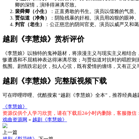
卿的深情，演绎得淋漓尽致。
裴舜卿（小生）
：正直勇敢的书生。演员以儒雅的气质、
贾似道（净角）
：阴险残暴的奸相。演员用凶狠的眼神、
判官（老生）
：公正慈悲的阴间官吏。演员以威严又和蔼
越剧《李慧娘》赏析评价
《李慧娘》以独特的鬼神题材，将浪漫主义与现实主义相结合
惨遭遇和不屈精神表达得淋漓尽致；与贾似道对抗时的唱腔则
氛围。剧情跌宕起伏，扣人心弦，既有爱情的缠绵，又有正义
越剧《李慧娘》完整版视频下载
可在哔哩哔哩、优酷搜索 “越剧《李慧娘》全本”，推荐经典
《李慧娘》
资源仅供个人学习欣赏，请在下载后24小时内删除，客服微信：xiq
戏曲资源网
»
越剧《李慧娘》
上一篇
越剧《梨花情》
下一篇