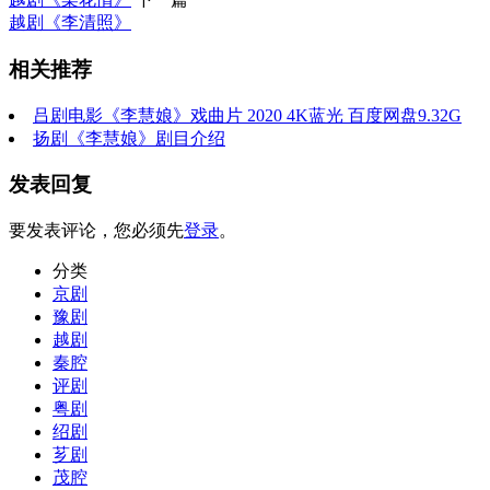
越剧《李清照》
相关推荐
吕剧电影《李慧娘》戏曲片 2020 4K蓝光 百度网盘9.32G
扬剧《李慧娘》剧目介绍
发表回复
要发表评论，您必须先
登录
。
分类
京剧
豫剧
越剧
秦腔
评剧
粤剧
绍剧
芗剧
茂腔