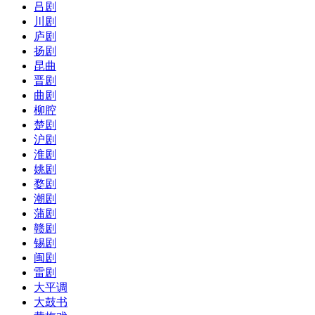
吕剧
川剧
庐剧
扬剧
昆曲
晋剧
曲剧
柳腔
楚剧
沪剧
淮剧
姚剧
婺剧
潮剧
蒲剧
赣剧
锡剧
闽剧
雷剧
大平调
大鼓书