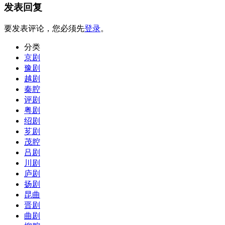
发表回复
要发表评论，您必须先
登录
。
分类
京剧
豫剧
越剧
秦腔
评剧
粤剧
绍剧
芗剧
茂腔
吕剧
川剧
庐剧
扬剧
昆曲
晋剧
曲剧