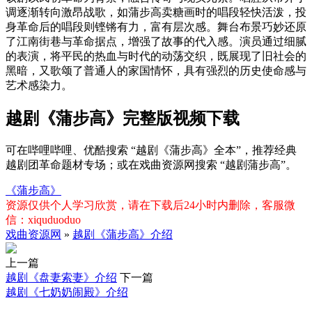
调逐渐转向激昂战歌，如蒲步高卖糖画时的唱段轻快活泼，投
身革命后的唱段则铿锵有力，富有层次感。舞台布景巧妙还原
了江南街巷与革命据点，增强了故事的代入感。演员通过细腻
的表演，将平民的热血与时代的动荡交织，既展现了旧社会的
黑暗，又歌颂了普通人的家国情怀，具有强烈的历史使命感与
艺术感染力。
越剧《蒲步高》完整版视频下载
可在哔哩哔哩、优酷搜索 “越剧《蒲步高》全本”，推荐经典
越剧团革命题材专场；或在戏曲资源网搜索 “越剧蒲步高”。
《蒲步高》
资源仅供个人学习欣赏，请在下载后24小时内删除，客服微
信：xiquduoduo
戏曲资源网
»
越剧《蒲步高》介绍
上一篇
越剧《盘妻索妻》介绍
下一篇
越剧《七奶奶闹殿》介绍