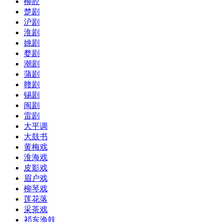
柳腔
楚剧
沪剧
淮剧
姚剧
婺剧
潮剧
蒲剧
赣剧
锡剧
闽剧
雷剧
大平调
大鼓书
黄梅戏
淮海戏
皮影戏
眉户戏
柳琴戏
莲花落
采茶戏
祁东渔鼓