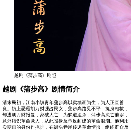
越剧《蒲步高》剧照
越剧《蒲步高》剧情简介
清末民初，江南小镇青年蒲步高以卖糖画为生，为人正直善
良。镇上恶霸胡万财强占民女，蒲步高路见不平，挺身相救，
却遭胡万财报复，家破人亡。为躲避追杀，蒲步高流亡他乡，
意外结识革命党人，从此投身反帝反封建的革命浪潮。他利用
卖糖画的身份作掩护，在街头巷尾传递革命情报，组织群众反