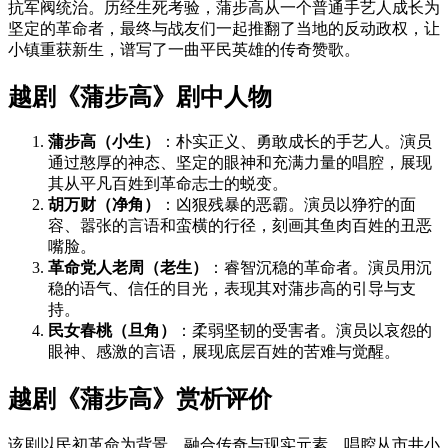
抗军阀统治。历经生死考验，蒲步高从一个普通手艺人成长为
坚定的革命者，最终与战友们一起推翻了当地的反动政权，让
小镇重获新生，谱写了一曲平民英雄的传奇赞歌。
越剧《蒲步高》剧中人物
蒲步高（小生）
：朴实正义、勇敢成长的手艺人。演员
通过憨厚的神态、坚定的眼神和充满力量的唱腔，展现
其从平凡百姓到革命志士的蜕变。
胡万财（净角）
：凶狠残暴的恶霸。演员以狰狞的面
容、嚣张的言语和蛮横的行径，刻画其鱼肉百姓的丑恶
嘴脸。
革命党人老周（老生）
：睿智沉稳的革命者。演员用沉
稳的语气、信任的目光，表现其对蒲步高的引导与支
持。
民女春桃（旦角）
：柔弱坚韧的受害者。演员以哀怨的
眼神、感激的言语，展现底层百姓的苦难与觉醒。
越剧《蒲步高》赏析评价
该剧以民初革命为背景，融合传奇与现实元素。唱腔从市井小