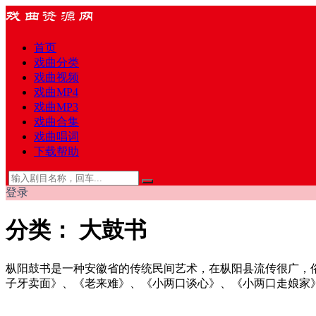
首页
戏曲分类
戏曲视频
戏曲MP4
戏曲MP3
戏曲合集
戏曲唱词
下载帮助
登录
分类：
大鼓书
枞阳鼓书是一种安徽省的传统民间艺术，在枞阳县流传很广，
子牙卖面》、《老来难》、《小两口谈心》、《小两口走娘家