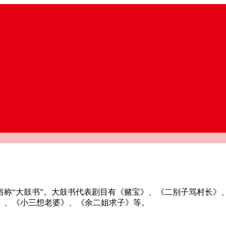
俗称“大鼓书”。大鼓书代表剧目有《赌宝》、《二别子骂村长》
》、《小三想老婆》、《余二姐求子》等。