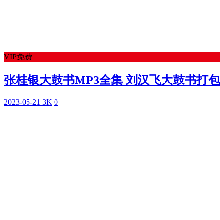
VIP免费
张桂银大鼓书MP3全集 刘汉飞大鼓书打包下载
2023-05-21
3K
0