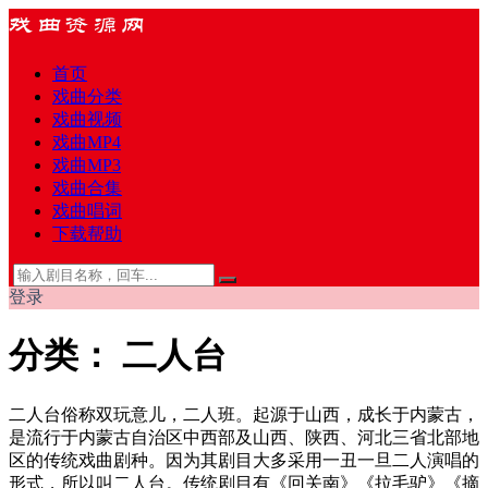
首页
戏曲分类
戏曲视频
戏曲MP4
戏曲MP3
戏曲合集
戏曲唱词
下载帮助
登录
分类：
二人台
二人台俗称双玩意儿，二人班。起源于山西，成长于内蒙古，
是流行于内蒙古自治区中西部及山西、陕西、河北三省北部地
区的传统戏曲剧种。因为其剧目大多采用一丑一旦二人演唱的
形式，所以叫二人台。传统剧目有《回关南》《拉毛驴》《摘