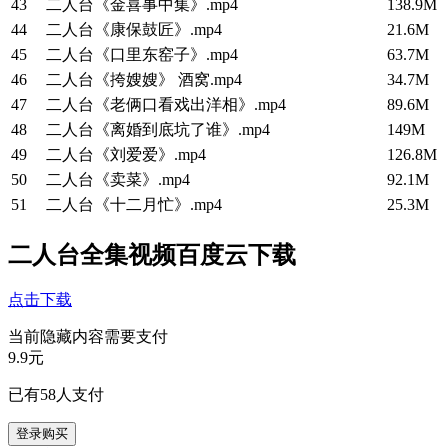
43
二人台《金喜事中集》.mp4
138.9M
44
二人台《康保鼓匠》.mp4
21.6M
45
二人台《口里东窑子》.mp4
63.7M
46
二人台《挎嫂嫂》 酒窝.mp4
34.7M
47
二人台《老俩口看戏出洋相》.mp4
89.6M
48
二人台《离婚到底坑了谁》.mp4
149M
49
二人台《刘爱爱》.mp4
126.8M
50
二人台《卖菜》.mp4
92.1M
51
二人台《十二月忙》.mp4
25.3M
二人台全集视频百度云下载
点击下载
当前隐藏内容需要支付
9.9元
已有
58
人支付
登录购买