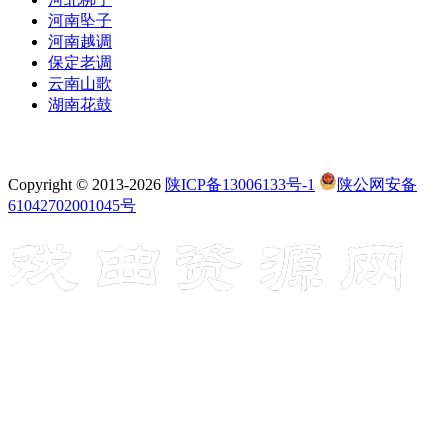
河南坠子
河南越调
保定老调
云南山歌
湖南花鼓
Copyright © 2013-2026
陕ICP备13006133号-1
陕公网安备
61042702001045号