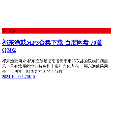
VIP免费
祁东渔鼓MP3合集下载 百度网盘 70首
Q302
祁东渔鼓简介 祁东渔鼓是湖南省衡阳市祁东县的汉族民间曲
艺，具有浓厚的地方特色和丰富的文化内涵。‌ 祁东渔鼓采用
长二尺四寸、圆周九寸大的无节竹...
2024-10-09
1.76K
0