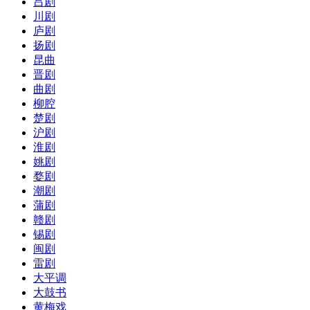
吕剧
川剧
庐剧
扬剧
昆曲
晋剧
曲剧
柳腔
楚剧
沪剧
淮剧
姚剧
婺剧
潮剧
蒲剧
赣剧
锡剧
闽剧
雷剧
大平调
大鼓书
黄梅戏