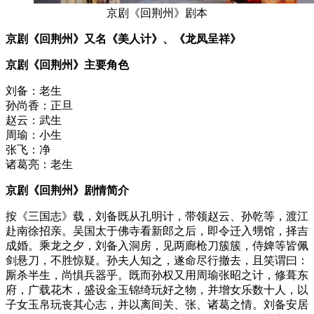
京剧《回荆州》剧本
京剧《回荆州》又名《美人计》、《龙凤呈祥》
京剧《回荆州》主要角色
刘备：老生
孙尚香：正旦
赵云：武生
周瑜：小生
张飞：净
诸葛亮：老生
京剧《回荆州》剧情简介
按《三国志》载，刘备既从孔明计，带领赵云、孙乾等，渡江
赴南徐招亲。吴国太于佛寺看新郎之后，即令迁入甥馆，择吉
成婚。乘龙之夕，刘备入洞房，见两廊枪刀簇簇，侍婢等皆佩
剑悬刀，不胜惊疑。孙夫人知之，遂命尽行撤去，且笑谓曰：
厮杀半生，尚惧兵器乎。既而孙权又用周瑜张昭之计，修葺东
府，广载花木，盛设金玉锦绮玩好之物，并增女乐数十人，以
子女玉帛玩丧其心志，并以离间关、张、诸葛之情。刘备安居