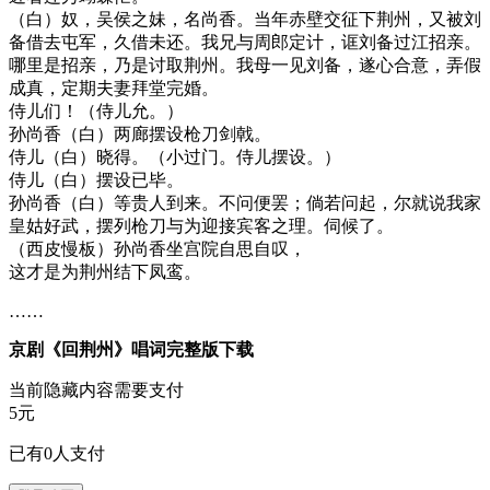
（白）奴，吴侯之妹，名尚香。当年赤壁交征下荆州，又被刘
备借去屯军，久借未还。我兄与周郎定计，诓刘备过江招亲。
哪里是招亲，乃是讨取荆州。我母一见刘备，遂心合意，弄假
成真，定期夫妻拜堂完婚。
侍儿们！（侍儿允。）
孙尚香（白）两廊摆设枪刀剑戟。
侍儿（白）晓得。（小过门。侍儿摆设。）
侍儿（白）摆设已毕。
孙尚香（白）等贵人到来。不问便罢；倘若问起，尔就说我家
皇姑好武，摆列枪刀与为迎接宾客之理。伺候了。
（西皮慢板）孙尚香坐宫院自思自叹，
这才是为荆州结下凤鸾。
……
京剧《回荆州》唱词完整版下载
当前隐藏内容需要支付
5元
已有
0
人支付