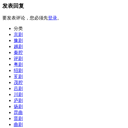
发表回复
要发表评论，您必须先
登录
。
分类
京剧
豫剧
越剧
秦腔
评剧
粤剧
绍剧
芗剧
茂腔
吕剧
川剧
庐剧
扬剧
昆曲
晋剧
曲剧