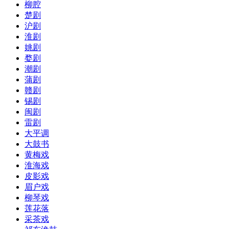
柳腔
楚剧
沪剧
淮剧
姚剧
婺剧
潮剧
蒲剧
赣剧
锡剧
闽剧
雷剧
大平调
大鼓书
黄梅戏
淮海戏
皮影戏
眉户戏
柳琴戏
莲花落
采茶戏