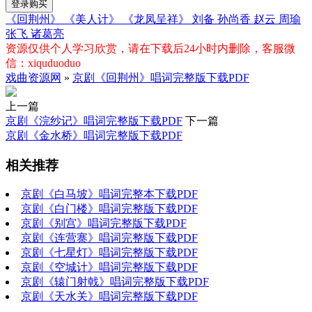
登录购买
《回荆州》
《美人计》
《龙凤呈祥》
刘备
孙尚香
赵云
周瑜
张飞
诸葛亮
资源仅供个人学习欣赏，请在下载后24小时内删除，客服微
信：xiquduoduo
戏曲资源网
»
京剧《回荆州》唱词完整版下载PDF
上一篇
京剧《浣纱记》唱词完整版下载PDF
下一篇
京剧《金水桥》唱词完整版下载PDF
相关推荐
京剧《白马坡》唱词完整本下载PDF
京剧《白门楼》唱词完整版下载PDF
京剧《别宫》唱词完整版下载PDF
京剧《连营寨》唱词完整版下载PDF
京剧《七星灯》唱词完整版下载PDF
京剧《空城计》唱词完整版下载PDF
京剧《辕门射戟》唱词完整版下载PDF
京剧《天水关》唱词完整版下载PDF