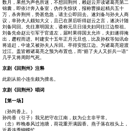
数月，果然为声色所迷，不想回荆州，赖赵云开读诸葛亮第二
锦囊，即依计奔入备室，伪作失惊状，报称曹操起精兵五十
万，杀奔荆州，势甚危急，请主公即回去。遂刘备与孙夫人商
议，幸孙夫人颇知大义，且已在屏后听得赵云之言，遂决计随
刘备同回。先往禀明国太，诿称元旦日须夫妇同往江边祭祖。
刘备先命赵云引军于官道左，届时果得国太允许，夫妇遂得掩
出，趱程而进。时建安十五年正月元旦也，比及孙权等知讯命
将追赶，中途又被孙夫人斥回。卒得安抵江边。为诸葛亮迎渡
过江。盖皆赖诸葛亮之预为布置也，而“赔了夫人又折兵一语”
几乎又将周郎气死。
京剧《回荆州》注释
此剧从前小连生颇为擅名。
京剧《回荆州》唱词
【第一场】
（孙尚香上。）
孙尚香（引子）我兄把守在江南，奴为公主非平常。
（念）昨晚春风过池塘，荷花重开满园香。燕子落在枝头上，
近看连秀蝴蝶忙。