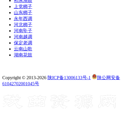
祁东渔鼓
上党梆子
山东梆子
永年西调
河北梆子
河南坠子
河南越调
保定老调
云南山歌
湖南花鼓
Copyright © 2013-2026
陕ICP备13006133号-1
陕公网安备
61042702001045号