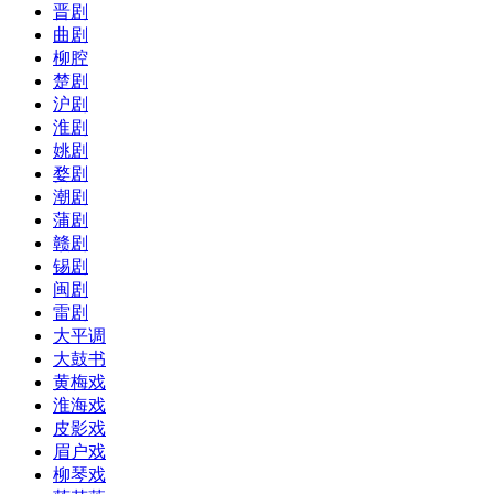
晋剧
曲剧
柳腔
楚剧
沪剧
淮剧
姚剧
婺剧
潮剧
蒲剧
赣剧
锡剧
闽剧
雷剧
大平调
大鼓书
黄梅戏
淮海戏
皮影戏
眉户戏
柳琴戏