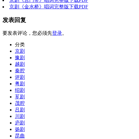
京剧《宫门带》唱词完整版下载PDF
京剧《金水桥》唱词完整版下载PDF
发表回复
要发表评论，您必须先
登录
。
分类
京剧
豫剧
越剧
秦腔
评剧
粤剧
绍剧
芗剧
茂腔
吕剧
川剧
庐剧
扬剧
昆曲