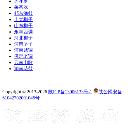
莲花落
采茶戏
祁东渔鼓
上党梆子
山东梆子
永年西调
河北梆子
河南坠子
河南越调
保定老调
云南山歌
湖南花鼓
Copyright © 2013-2026
陕ICP备13006133号-1
陕公网安备
61042702001045号