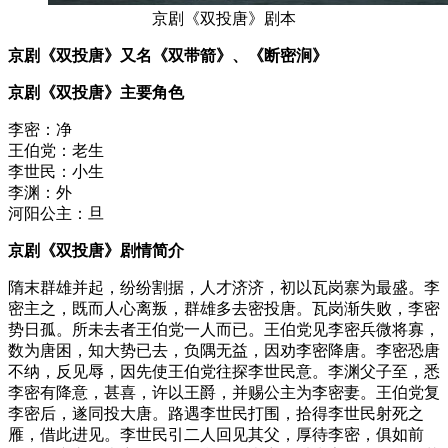
京剧《双投唐》剧本
京剧《双投唐》又名《双带箭》、《断密涧》
京剧《双投唐》主要角色
李密：净
王伯党：老生
李世民：小生
李渊：外
河阳公主：旦
京剧《双投唐》剧情简介
隋末群雄并起，纷纷割据，人才济济，初以瓦岗寨为最盛。李
密主之，既而人心离叛，群雄多去密投唐。瓦岗渐失败，李密
势日孤。所未去者王伯党一人而已。王伯党见李密兵微将寡，
数为唐困，知大势已去，负隅无益，因劝李密降唐。李密恐唐
不纳，反见辱，因先使王伯党往探李世民意。李渊父子至，悉
李密有降意，甚喜，许以王爵，并赐公主为李密妻。王伯党复
李密后，遂同投大唐。路遇李世民打围，拾得李世民射死之
雁，借此进见。李世民引二人回见其父，厚待李密，俱如前