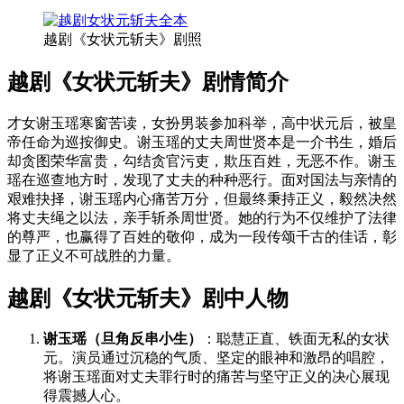
越剧《女状元斩夫》剧照
越剧《女状元斩夫》剧情简介
才女谢玉瑶寒窗苦读，女扮男装参加科举，高中状元后，被皇
帝任命为巡按御史。谢玉瑶的丈夫周世贤本是一介书生，婚后
却贪图荣华富贵，勾结贪官污吏，欺压百姓，无恶不作。谢玉
瑶在巡查地方时，发现了丈夫的种种恶行。面对国法与亲情的
艰难抉择，谢玉瑶内心痛苦万分，但最终秉持正义，毅然决然
将丈夫绳之以法，亲手斩杀周世贤。她的行为不仅维护了法律
的尊严，也赢得了百姓的敬仰，成为一段传颂千古的佳话，彰
显了正义不可战胜的力量。
越剧《女状元斩夫》剧中人物
谢玉瑶（旦角反串小生）
：聪慧正直、铁面无私的女状
元。演员通过沉稳的气质、坚定的眼神和激昂的唱腔，
将谢玉瑶面对丈夫罪行时的痛苦与坚守正义的决心展现
得震撼人心。