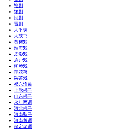
赣剧
锡剧
闽剧
雷剧
大平调
大鼓书
黄梅戏
淮海戏
皮影戏
眉户戏
柳琴戏
莲花落
采茶戏
祁东渔鼓
上党梆子
山东梆子
永年西调
河北梆子
河南坠子
河南越调
保定老调