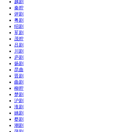
越剧
秦腔
评剧
粤剧
绍剧
芗剧
茂腔
吕剧
川剧
庐剧
扬剧
昆曲
晋剧
曲剧
柳腔
楚剧
沪剧
淮剧
姚剧
婺剧
潮剧
蒲剧