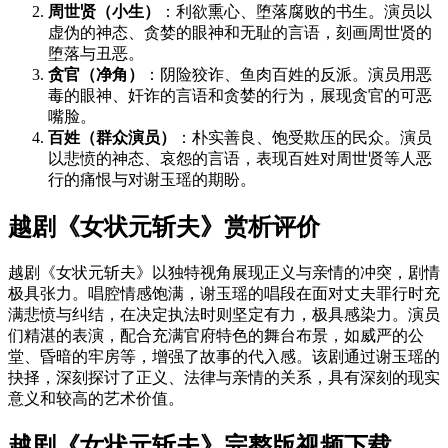
周世贤（小生）
：利欲熏心、堕落腐败的书生。演员以
虚伪的神态、贪婪的眼神和无耻的言语，刻画周世贤的
堕落与丑恶。
贪官（净角）
：阴险狡诈、鱼肉百姓的反派。演员用恶
毒的眼神、奸诈的言语和贪婪的行为，展现贪官的可恶
嘴脸。
百姓（群众演员）
：朴实善良、饱受欺压的民众。演员
以悲愤的神态、哀怨的言语，表现百姓对周世贤等人恶
行的痛恨与对谢玉瑶的期盼。
越剧《女状元斩夫》赏析评价
越剧《女状元斩夫》以独特视角展现正义与亲情的冲突，剧情
极具张力。唱腔情感饱满，谢玉瑶的唱段在面对丈夫罪行时充
满悲愤与纠结，在决定执法时则坚定有力，极具感染力。演员
们精湛的表演，配合充满官府特色的舞台布景，如威严的公
堂、昏暗的牢房等，增强了故事的代入感。该剧通过谢玉瑶的
抉择，深刻探讨了正义、法律与亲情的关系，具有深刻的现实
意义和较高的艺术价值。
越剧《女状元斩夫》完整版视频下载