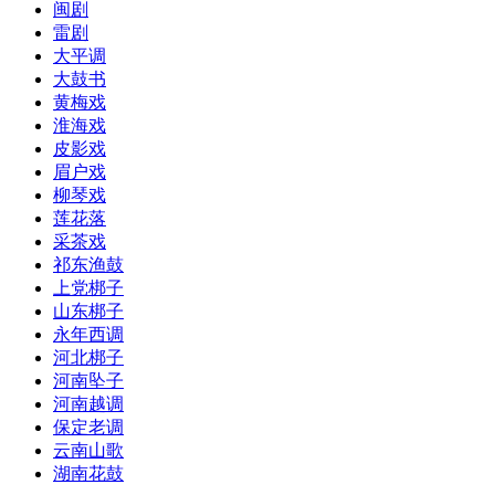
闽剧
雷剧
大平调
大鼓书
黄梅戏
淮海戏
皮影戏
眉户戏
柳琴戏
莲花落
采茶戏
祁东渔鼓
上党梆子
山东梆子
永年西调
河北梆子
河南坠子
河南越调
保定老调
云南山歌
湖南花鼓