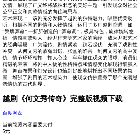
爱情，展现了正义终将战胜邪恶的美好主题，引发观众对社会
公平正义和真挚情感的向往与思考。
艺术表现上，该剧充分发挥了越剧的独特魅力。唱腔优美动
听，根据不同的剧情和人物情感，运用了多种越剧腔调，如
“哭牌算命” 一折所创造的 “算命调”，极具特色，旋律婉转悠
扬，情感真挚动人，经尹桂芳等艺术家的演绎，成为尹派艺术
的经典唱段，广为流传。剧情紧凑，跌宕起伏，充满了戏剧性
冲突，从何文秀的蒙冤出逃、张堂的陷害，到何文秀的高中复
仇，情节环环相扣，扣人心弦，牢牢抓住观众的眼球。演员们
精湛的表演，将剧中人物的性格特点和情感变化展现得细腻入
微，舞台布景和灯光设计也恰到好处地烘托出不同场景的氛
围，增强了剧目的艺术感染力，使观众仿佛置身于那个充满恩
怨情仇的古代世界 。
越剧《何文秀传奇》完整版视频下载
百度网盘
当前隐藏内容需要支付
5元