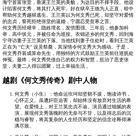
海宁首富张堂，垂涎王兰英的美貌，为达目的不择手段。他设
计陷害何文秀，将其打入死牢。好在狱卒王德为人正直，暗中
帮助何文秀越狱逃生。王兰英以为何文秀已死，却坚守对爱情
的忠贞，誓死拒绝张堂的逼婚，宁愿忍受贫寒之苦。
何文秀历经艰辛，隐姓埋名，发愤图强。三年后，他参加科
举，高中状元，并被任命为巡按。衣锦还乡的何文秀，回到海
宁寻访妻子王兰英的下落。当他找到妻子住处时，看到王兰英
正在为 “亡夫” 设灵祭奠，其深情令何文秀大为感动。于是，
何文秀乔装成算命先生，用独特的方式鼓励王兰英前往巡抚处
伸冤。最终，何文秀凭借自己的权力和智慧，惩治了恶吏张
堂，夫妻二人得以团聚，过上幸福生活 。
越剧《何文秀传奇》剧中人物
何文秀（小生）
：他命运坎坷却坚韧不拔，饱读诗书，
心怀正义。虽遭奸臣迫害，却始终没有放弃对生活的希
望。在爱情上，对王兰英忠贞不渝。演员通过细腻的表
演，展现何文秀落魄时的无奈与不甘，以及得志后的沉
稳与睿智，将其复杂的人生经历和坚定的信念诠释得淋
漓尽致。