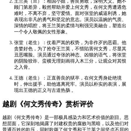
王兰英（旦）
：相国小姐，善良勇敢，深明大义。她不
顾门第差异，毅然帮助并爱上何文秀，在何文秀遭遇危
难时，不离不弃，坚守爱情。面对张堂的威逼利诱，她
表现出非凡的勇气和坚定的意志。演员以温婉的气质、
深情的唱腔，将王兰英的柔情与刚强完美融合，塑造出
一个令人敬佩的女性形象。
张堂（老生）
：仗着严嵩的权势，为非作歹的恶霸。他
贪婪好色，为了抢夺王兰英，不惜陷害何文秀，尽显其
丑恶嘴脸。演员通过夸张的神态、凶狠的语气，将张堂
的阴险狡诈、蛮横无理刻画得入木三分，让观众对其恨
之入骨。
王德（老生）
：正直善良的狱卒，在何文秀身处绝境
时，伸出援手，助他逃离死牢。演员以朴实的表演，展
现出王德的正义与古道热肠 。
越剧《何文秀传奇》赏析评价
越剧《何文秀传奇》是一部极具感染力和艺术价值的剧目。思
想层面，它深刻地揭露了封建权贵的腐败与黑暗，以及他们对
普通百姓的欺压，同时歌颂了何文秀和王兰英之间坚贞不屈的