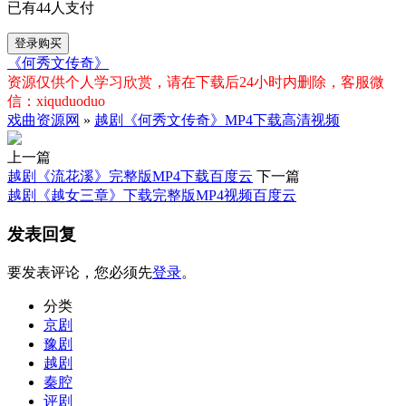
已有
44
人支付
登录购买
《何秀文传奇》
资源仅供个人学习欣赏，请在下载后24小时内删除，客服微
信：xiquduoduo
戏曲资源网
»
越剧《何秀文传奇》MP4下载高清视频
上一篇
越剧《流花溪》完整版MP4下载百度云
下一篇
越剧《越女三章》下载完整版MP4视频百度云
发表回复
要发表评论，您必须先
登录
。
分类
京剧
豫剧
越剧
秦腔
评剧