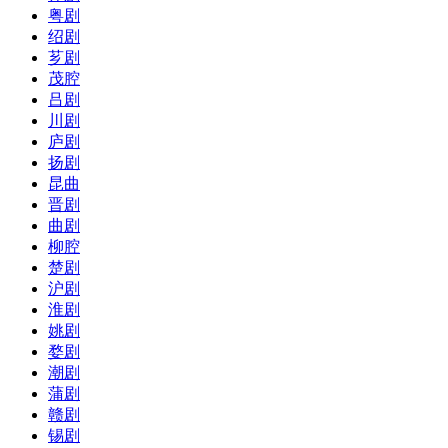
粤剧
绍剧
芗剧
茂腔
吕剧
川剧
庐剧
扬剧
昆曲
晋剧
曲剧
柳腔
楚剧
沪剧
淮剧
姚剧
婺剧
潮剧
蒲剧
赣剧
锡剧