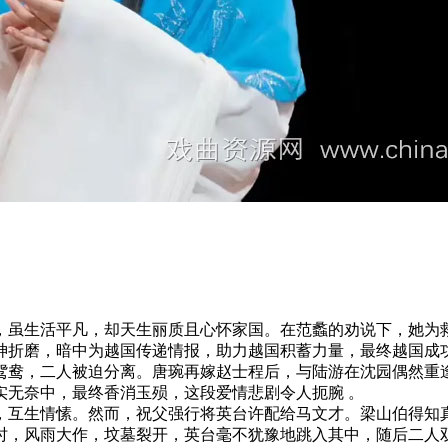
，虽生活平凡，却天生丽质且心怀家国。在范蠡的劝说下，她为
神折磨，暗中为越国传递情报，助力越国积蓄力量，最终越国成功
鸳鸯，二人被迫分离。唐琬再嫁赵士程后，与陆游在沈园偶然重
实无奈中，最终香消玉殒，这段爱情悲剧令人扼腕 。
，互生情愫。然而，祝父强行将英台许配给马文才。梁山伯得知
时，风雨大作，坟墓裂开，英台毫不犹豫地跳入其中，随后二人双