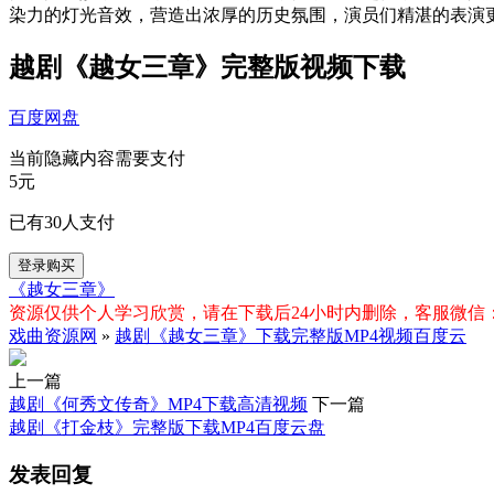
染力的灯光音效，营造出浓厚的历史氛围，演员们精湛的表演
越剧《越女三章》完整版视频下载
百度网盘
当前隐藏内容需要支付
5元
已有
30
人支付
登录购买
《越女三章》
资源仅供个人学习欣赏，请在下载后24小时内删除，客服微信：xiq
戏曲资源网
»
越剧《越女三章》下载完整版MP4视频百度云
上一篇
越剧《何秀文传奇》MP4下载高清视频
下一篇
越剧《打金枝》完整版下载MP4百度云盘
发表回复