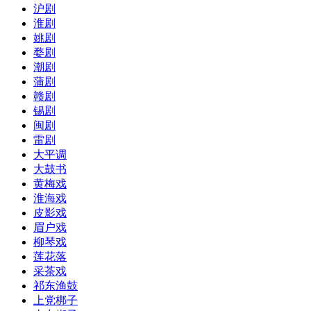
沪剧
淮剧
姚剧
婺剧
潮剧
蒲剧
赣剧
锡剧
闽剧
雷剧
大平调
大鼓书
黄梅戏
淮海戏
皮影戏
眉户戏
柳琴戏
莲花落
采茶戏
祁东渔鼓
上党梆子