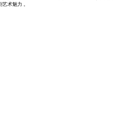
艺术魅力 。