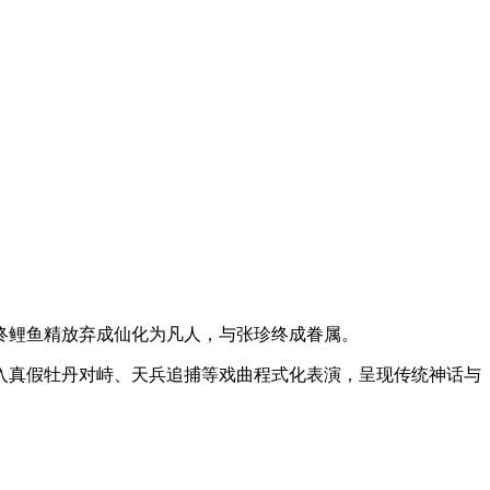
终鲤鱼精放弃成仙化为凡人，与张珍终成眷属。
入真假牡丹对峙、天兵追捕等戏曲程式化表演，呈现传统神话与