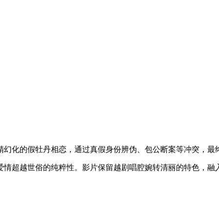
精幻化的假牡丹相恋，通过真假身份辨伪、包公断案等冲突，最
爱情超越世俗的纯粹性。影片保留越剧唱腔婉转清丽的特色，融