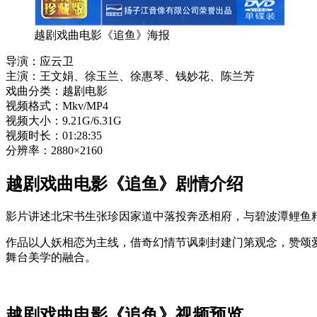
越剧戏曲电影《追鱼》海报
导演：应云卫
主演：王文娟、徐玉兰、徐惠琴、钱妙花、陈兰芳
戏曲分类：越剧电影
视频格式：Mkv/MP4
视频大小：9.21G/6.31G
视频时长：01:28:35
分辨率：2880×2160
越剧戏曲电影《追鱼》剧情介绍
影片讲述北宋书生张珍因家道中落投奔丞相府，与碧波潭鲤鱼
作品以人妖相恋为主线，借奇幻情节讽刺封建门第观念，赞颂
舞台美学的融合。
越剧戏曲电影《追鱼》视频预览