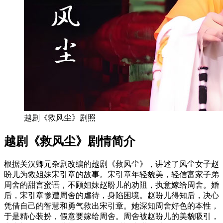
越剧《救风尘》剧照
越剧《救风尘》剧情简介
根据关汉卿元杂剧改编的越剧《救风尘》，讲述了风尘女子赵
盼儿为救姐妹宋引章的故事。宋引章年轻貌美，轻信富家子弟
周舍的甜言蜜语，不顾姐妹赵盼儿的劝阻，执意嫁给周舍。婚
后，宋引章惨遭周舍的虐待，身陷困境。赵盼儿得知后，决心
凭借自己的智慧和勇气救出宋引章。她深知周舍好色的本性，
于是精心装扮，假意要嫁给周舍。周舍被赵盼儿的美貌吸引，