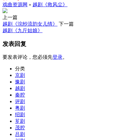
戏曲资源网
»
越剧《救风尘》
上一篇
越剧《浣纱流韵女儿情》
下一篇
越剧《九斤姑娘》
发表回复
要发表评论，您必须先
登录
。
分类
京剧
豫剧
越剧
秦腔
评剧
粤剧
绍剧
芗剧
茂腔
吕剧