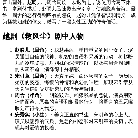
喜出望外。赵盼儿与周舍周旋，以退为进，诱使周舍写下休
书。拿到休书后，赵盼儿迅速救出宋引章，使她脱离苦海。最
终，周舍的恶行得到应有的惩罚，赵盼儿凭借智谋和情义，成
为拯救姐妹的侠女，谱写了一段女性互助的传奇佳话。
越剧《救风尘》剧中人物
赵盼儿（旦角）
：聪慧果敢、重情重义的风尘女子。演
员通过自信的眼神、机智的言语和果断的行动，将赵盼
儿的冷静聪慧、对姐妹的深情厚谊，以及与周舍周旋时
的从容不迫，演绎得十分精彩。
宋引章（旦角）
：天真单纯、命运坎坷的女子。演员以
柔弱的姿态、悔恨的神情和哀怨的唱腔，展现宋引章从
天真轻信到受尽折磨后的痛苦与悔恨。
周舍（净角）
：阴险狡诈、凶狠残暴的恶徒。演员用狰
狞的面容、恶毒的言语和粗暴的行为，将周舍的丑恶嘴
脸刻画得令人憎恶。
安秀实（小生）
：善良正直的书生，宋引章的心上人。
演员以儒雅的气质、焦急的神态和对宋引章的关切，表
现其对爱情的执着。