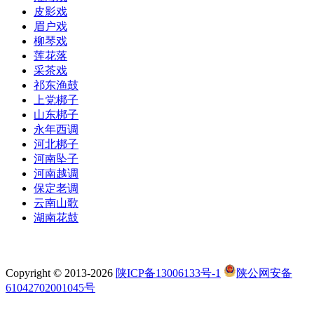
皮影戏
眉户戏
柳琴戏
莲花落
采茶戏
祁东渔鼓
上党梆子
山东梆子
永年西调
河北梆子
河南坠子
河南越调
保定老调
云南山歌
湖南花鼓
Copyright © 2013-2026
陕ICP备13006133号-1
陕公网安备
61042702001045号