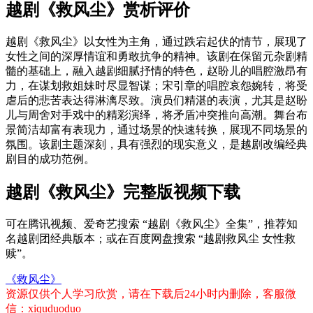
越剧《救风尘》赏析评价
越剧《救风尘》以女性为主角，通过跌宕起伏的情节，展现了
女性之间的深厚情谊和勇敢抗争的精神。该剧在保留元杂剧精
髓的基础上，融入越剧细腻抒情的特色，赵盼儿的唱腔激昂有
力，在谋划救姐妹时尽显智谋；宋引章的唱腔哀怨婉转，将受
虐后的悲苦表达得淋漓尽致。演员们精湛的表演，尤其是赵盼
儿与周舍对手戏中的精彩演绎，将矛盾冲突推向高潮。舞台布
景简洁却富有表现力，通过场景的快速转换，展现不同场景的
氛围。该剧主题深刻，具有强烈的现实意义，是越剧改编经典
剧目的成功范例。
越剧《救风尘》完整版视频下载
可在腾讯视频、爱奇艺搜索 “越剧《救风尘》全集”，推荐知
名越剧团经典版本；或在百度网盘搜索 “越剧救风尘 女性救
赎”。
《救风尘》
资源仅供个人学习欣赏，请在下载后24小时内删除，客服微
信：xiquduoduo