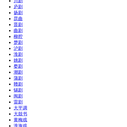
川剧
庐剧
扬剧
昆曲
晋剧
曲剧
柳腔
楚剧
沪剧
淮剧
姚剧
婺剧
潮剧
蒲剧
赣剧
锡剧
闽剧
雷剧
大平调
大鼓书
黄梅戏
淮海戏