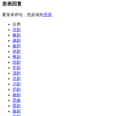
发表回复
要发表评论，您必须先
登录
。
分类
京剧
豫剧
越剧
秦腔
评剧
粤剧
绍剧
芗剧
茂腔
吕剧
川剧
庐剧
扬剧
昆曲
晋剧
曲剧