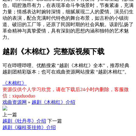
合。唱腔激昂有力，在表现革命斗争场景时，节奏紧凑，充满
力量；情感表达时婉转深情，细腻展现二人的爱情。演员们生
动的表演，配合充满时代特色的舞台布景，如古朴的小镇街
道、破旧的工厂等，还原了民国时期的社会风貌。该剧弘扬了
革命精神与真挚爱情，具有深刻的思想内涵和独特的艺术魅
力。
越剧《木棉红》完整版视频下载
可在哔哩哔哩、优酷搜索 “越剧《木棉红》全本”，推荐经典
越剧团精彩版本；也可在戏曲资源网站搜索 “越剧木棉红”。
《木棉红》
资源仅供个人学习欣赏，请在下载后24小时内删除，客服微
信：xiquduoduo
戏曲资源网
»
越剧《木棉红》介绍
上一篇
越剧《牡丹亭》介绍
下一篇
越剧《穆桂英挂帅》介绍