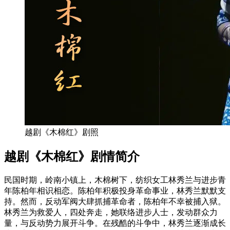
越剧《木棉红》剧照
越剧《木棉红》剧情简介
民国时期，岭南小镇上，木棉树下，纺织女工林秀兰与进步青
年陈柏年相识相恋。陈柏年积极投身革命事业，林秀兰默默支
持。然而，反动军阀大肆抓捕革命者，陈柏年不幸被捕入狱。
林秀兰为救爱人，四处奔走，她联络进步人士，发动群众力
量，与反动势力展开斗争。在残酷的斗争中，林秀兰逐渐成长