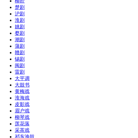
柳腔
楚剧
沪剧
淮剧
姚剧
婺剧
潮剧
蒲剧
赣剧
锡剧
闽剧
雷剧
大平调
大鼓书
黄梅戏
淮海戏
皮影戏
眉户戏
柳琴戏
莲花落
采茶戏
祁东渔鼓