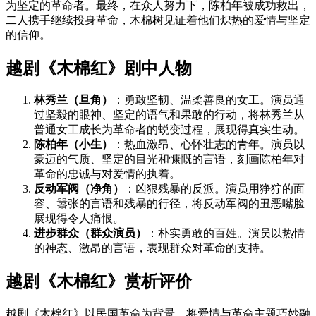
为坚定的革命者。最终，在众人努力下，陈柏年被成功救出，
二人携手继续投身革命，木棉树见证着他们炽热的爱情与坚定
的信仰。
越剧《木棉红》剧中人物
林秀兰（旦角）
：勇敢坚韧、温柔善良的女工。演员通
过坚毅的眼神、坚定的语气和果敢的行动，将林秀兰从
普通女工成长为革命者的蜕变过程，展现得真实生动。
陈柏年（小生）
：热血激昂、心怀壮志的青年。演员以
豪迈的气质、坚定的目光和慷慨的言语，刻画陈柏年对
革命的忠诚与对爱情的执着。
反动军阀（净角）
：凶狠残暴的反派。演员用狰狞的面
容、嚣张的言语和残暴的行径，将反动军阀的丑恶嘴脸
展现得令人痛恨。
进步群众（群众演员）
：朴实勇敢的百姓。演员以热情
的神态、激昂的言语，表现群众对革命的支持。
越剧《木棉红》赏析评价
越剧《木棉红》以民国革命为背景，将爱情与革命主题巧妙融