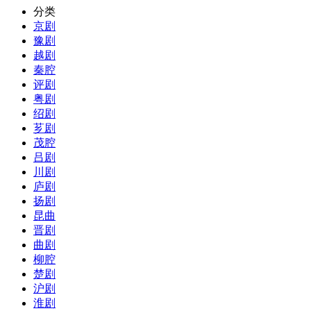
分类
京剧
豫剧
越剧
秦腔
评剧
粤剧
绍剧
芗剧
茂腔
吕剧
川剧
庐剧
扬剧
昆曲
晋剧
曲剧
柳腔
楚剧
沪剧
淮剧