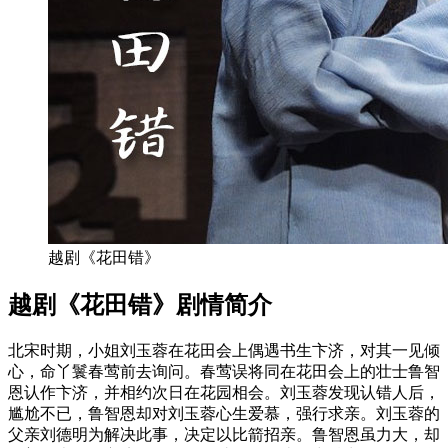
越剧《花田错》
越剧《花田错》剧情简介
北宋时期，小姐刘玉蓉在花田会上偶遇书生卞济，对其一见倾
心，命丫鬟春莺前去询问。春莺误将同在花田会上的壮士鲁智
恩认作卞济，并相约次日在花园相会。刘玉蓉发现认错人后，
尴尬不已，鲁智恩却对刘玉蓉心生爱慕，强行求亲。刘玉蓉的
父亲刘德明为解决此事，决定以比箭招亲。鲁智恩虽力大，却