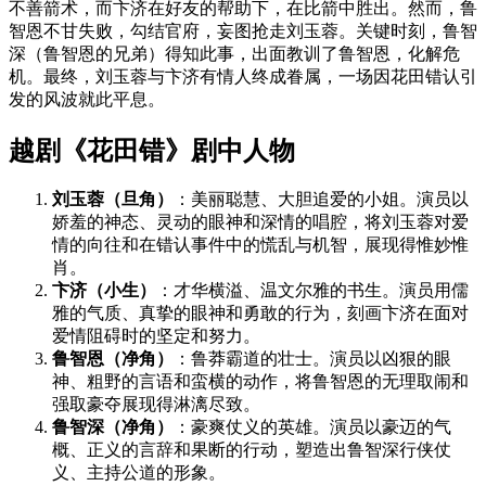
不善箭术，而卞济在好友的帮助下，在比箭中胜出。然而，鲁
智恩不甘失败，勾结官府，妄图抢走刘玉蓉。关键时刻，鲁智
深（鲁智恩的兄弟）得知此事，出面教训了鲁智恩，化解危
机。最终，刘玉蓉与卞济有情人终成眷属，一场因花田错认引
发的风波就此平息。
越剧《花田错》剧中人物
刘玉蓉（旦角）
：美丽聪慧、大胆追爱的小姐。演员以
娇羞的神态、灵动的眼神和深情的唱腔，将刘玉蓉对爱
情的向往和在错认事件中的慌乱与机智，展现得惟妙惟
肖。
卞济（小生）
：才华横溢、温文尔雅的书生。演员用儒
雅的气质、真挚的眼神和勇敢的行为，刻画卞济在面对
爱情阻碍时的坚定和努力。
鲁智恩（净角）
：鲁莽霸道的壮士。演员以凶狠的眼
神、粗野的言语和蛮横的动作，将鲁智恩的无理取闹和
强取豪夺展现得淋漓尽致。
鲁智深（净角）
：豪爽仗义的英雄。演员以豪迈的气
概、正义的言辞和果断的行动，塑造出鲁智深行侠仗
义、主持公道的形象。