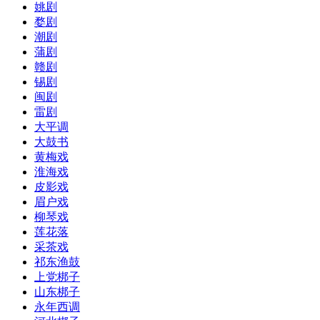
姚剧
婺剧
潮剧
蒲剧
赣剧
锡剧
闽剧
雷剧
大平调
大鼓书
黄梅戏
淮海戏
皮影戏
眉户戏
柳琴戏
莲花落
采茶戏
祁东渔鼓
上党梆子
山东梆子
永年西调