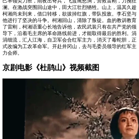
己率领尖刀班，雨夜出奇兵，飞渡鹰愁涧，营救雷刚，力挽狂
澜。在激战突围回山途中，田大江壮烈牺牲。山上，温其久趁
柯湘尚未到来，借口转移，欲拔掉红旗，带队投敌。李石坚与
他进行了坚决的斗争。柯湘回山，清除了叛徒。血的教训教育
了雷刚，柯湘语重心长地告诉他，农民武装只有在共产党的领
导下，沿着毛主席的革命路线前进，才能取得最后的胜利。涓
涓细流，汇人江海，自卫军会合红军主力，消灭了毒蛇胆，正
式改编为工农革命军。开赴井冈山，去与毛委员领导的红军主
力会师。
京剧电影《杜鹃山》视频截图