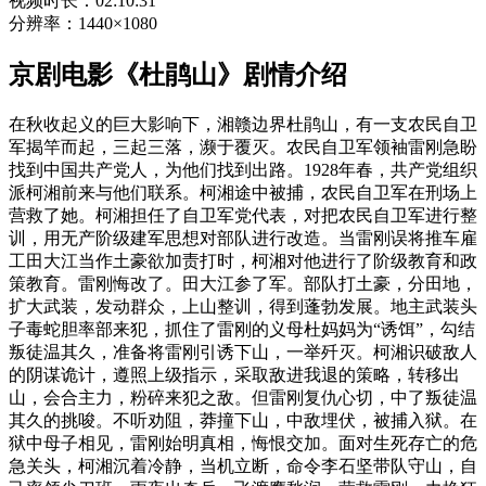
视频时长：02:10:31
分辨率：1440×1080
京剧电影《杜鹃山》剧情介绍
在秋收起义的巨大影响下，湘赣边界杜鹃山，有一支农民自卫
军揭竿而起，三起三落，濒于覆灭。农民自卫军领袖雷刚急盼
找到中国共产党人，为他们找到出路。1928年春，共产党组织
派柯湘前来与他们联系。柯湘途中被捕，农民自卫军在刑场上
营救了她。柯湘担任了自卫军党代表，对把农民自卫军进行整
训，用无产阶级建军思想对部队进行改造。当雷刚误将推车雇
工田大江当作土豪欲加责打时，柯湘对他进行了阶级教育和政
策教育。雷刚悔改了。田大江参了军。部队打土豪，分田地，
扩大武装，发动群众，上山整训，得到蓬勃发展。地主武装头
子毒蛇胆率部来犯，抓住了雷刚的义母杜妈妈为“诱饵”，勾结
叛徒温其久，准备将雷刚引诱下山，一举歼灭。柯湘识破敌人
的阴谋诡计，遵照上级指示，采取敌进我退的策略，转移出
山，会合主力，粉碎来犯之敌。但雷刚复仇心切，中了叛徒温
其久的挑唆。不听劝阻，莽撞下山，中敌埋伏，被捕入狱。在
狱中母子相见，雷刚始明真相，悔恨交加。面对生死存亡的危
急关头，柯湘沉着冷静，当机立断，命令李石坚带队守山，自