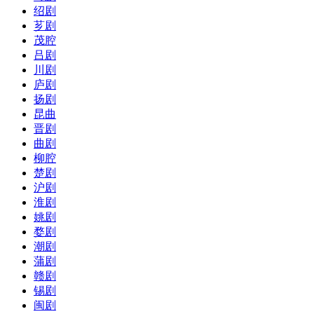
绍剧
芗剧
茂腔
吕剧
川剧
庐剧
扬剧
昆曲
晋剧
曲剧
柳腔
楚剧
沪剧
淮剧
姚剧
婺剧
潮剧
蒲剧
赣剧
锡剧
闽剧