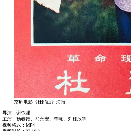
京剧电影《杜鹃山》海报
导演：谢铁骊
主演：杨春霞、马永安、李咏、刘桂欣等
视频格式：MP4