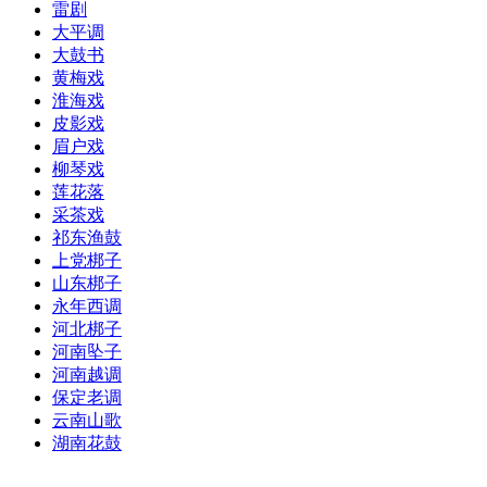
雷剧
大平调
大鼓书
黄梅戏
淮海戏
皮影戏
眉户戏
柳琴戏
莲花落
采茶戏
祁东渔鼓
上党梆子
山东梆子
永年西调
河北梆子
河南坠子
河南越调
保定老调
云南山歌
湖南花鼓