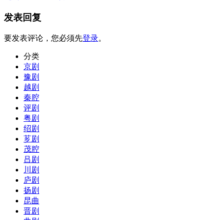
发表回复
要发表评论，您必须先
登录
。
分类
京剧
豫剧
越剧
秦腔
评剧
粤剧
绍剧
芗剧
茂腔
吕剧
川剧
庐剧
扬剧
昆曲
晋剧