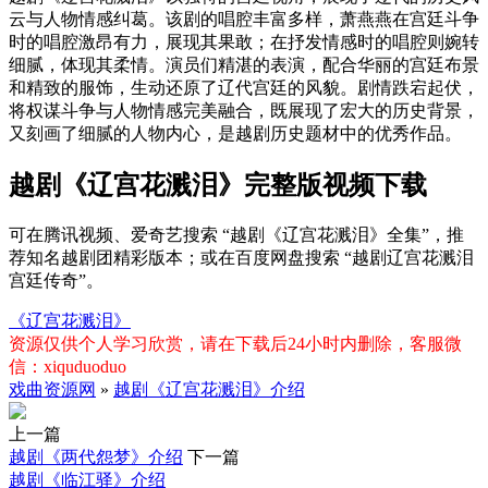
云与人物情感纠葛。该剧的唱腔丰富多样，萧燕燕在宫廷斗争
时的唱腔激昂有力，展现其果敢；在抒发情感时的唱腔则婉转
细腻，体现其柔情。演员们精湛的表演，配合华丽的宫廷布景
和精致的服饰，生动还原了辽代宫廷的风貌。剧情跌宕起伏，
将权谋斗争与人物情感完美融合，既展现了宏大的历史背景，
又刻画了细腻的人物内心，是越剧历史题材中的优秀作品。
越剧《辽宫花溅泪》完整版视频下载
可在腾讯视频、爱奇艺搜索 “越剧《辽宫花溅泪》全集”，推
荐知名越剧团精彩版本；或在百度网盘搜索 “越剧辽宫花溅泪
宫廷传奇”。
《辽宫花溅泪》
资源仅供个人学习欣赏，请在下载后24小时内删除，客服微
信：xiquduoduo
戏曲资源网
»
越剧《辽宫花溅泪》介绍
上一篇
越剧《两代怨梦》介绍
下一篇
越剧《临江驿》介绍