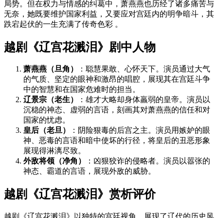
局势。但在权力与情感的纠葛中，萧燕燕也历经了诸多痛苦与
无奈，她既要维护国家利益，又要应对宫廷内的明争暗斗，其
跌宕起伏的一生充满了传奇色彩 。
越剧《辽宫花溅泪》剧中人物
萧燕燕（旦角）
：聪慧果敢、心怀天下。演员通过大气
的气质、坚定的眼神和激昂的唱腔，展现其在宫廷斗争
中的智慧和在国家危难时的担当。
辽景宗（老生）
：雄才大略却身体羸弱的皇帝。演员以
沉稳的神态、虚弱的言语，刻画其对萧燕燕的信任和对
国家的忧虑。
皇后（老旦）
：阴险狠毒的后宫之主。演员用嫉妒的眼
神、恶毒的言语和暗中使坏的行径，将皇后的丑恶形象
展现得淋漓尽致。
外敌将领（净角）
：凶狠狡诈的侵略者。演员以嚣张的
神态、霸道的言语，展现外敌的威胁。
越剧《辽宫花溅泪》赏析评价
越剧《辽宫花溅泪》以独特的宫廷视角，展现了辽代的历史风