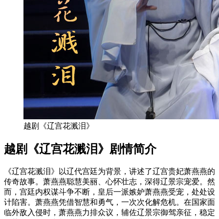
越剧《辽宫花溅泪》
越剧《辽宫花溅泪》剧情简介
《辽宫花溅泪》以辽代宫廷为背景，讲述了辽宫贵妃萧燕燕的
传奇故事。萧燕燕聪慧美丽、心怀壮志，深得辽景宗宠爱。然
而，宫廷内权谋斗争不断，皇后一派嫉妒萧燕燕受宠，处处设
计陷害。萧燕燕凭借智慧和勇气，一次次化解危机。在国家面
临外敌入侵时，萧燕燕力排众议，辅佐辽景宗御驾亲征，稳定