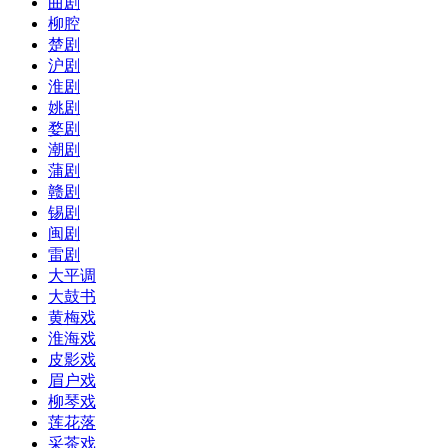
曲剧
柳腔
楚剧
沪剧
淮剧
姚剧
婺剧
潮剧
蒲剧
赣剧
锡剧
闽剧
雷剧
大平调
大鼓书
黄梅戏
淮海戏
皮影戏
眉户戏
柳琴戏
莲花落
采茶戏