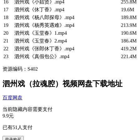
16
泗州戏《小姑贤》.mp4
255.8M
17
泗州戏《休丁香》.mp4
19.6M
18
泗州戏《杨八郎探母》.mp4
189.8M
19
泗州戏《杨秀英遇难》.mp4
213.9M
20
泗州戏《玉堂春》1.mp4
190.6M
21
泗州戏《玉堂春》2.mp4
186.4M
22
泗州戏《张郎休丁香》.mp4
419.2M
23
泗州戏《真假包公》.mp4
221.4M
资源编码：S402
泗州戏（拉魂腔）视频网盘下载地址
百度网盘
当前隐藏内容需要支付
9.9元
已有
51
人支付
登录购买