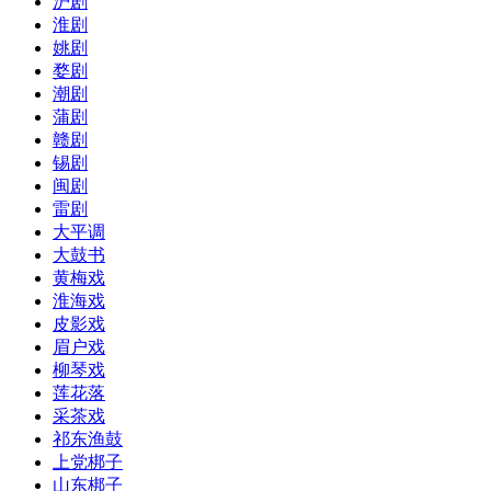
沪剧
淮剧
姚剧
婺剧
潮剧
蒲剧
赣剧
锡剧
闽剧
雷剧
大平调
大鼓书
黄梅戏
淮海戏
皮影戏
眉户戏
柳琴戏
莲花落
采茶戏
祁东渔鼓
上党梆子
山东梆子