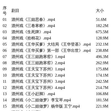
序
剧目
大小
号
01
泗州戏《三姐思春》.mp4
51.6M
02
泗州戏《三卷寒桥》.mp4
182.2M
03
泗州戏《生死牌》.mp4
675.5M
04
泗州戏《拾棉花》.mp4
128.9M
05
泗州戏《王华买爹》大结局《王华登基》.mp4
232.1M
06
泗州戏《王华买爹》第一部《王华出世》.mp4
238.8M
07
泗州戏《王三姐跑寒窑》1.mp4
496.3M
08
泗州戏《王三姐跑寒窑》2.mp4
262.9M
09
泗州戏《王天宝下苏州》1.mp4
175.8M
10
泗州戏《王天宝下苏州》2.mp4
174.1M
11
泗州戏《王天宝下苏州》3.mp4
242.5M
12
泗州戏《王天宝下苏州》4.mp4
214.7M
13
泗州戏《王小赶脚》.mp4
106.8M
14
泗州戏《小二姐做梦》李宝琴.mp4
181.5M
15
泗州戏《小二姐做梦》杨华版 王宁.mp4
221.9M