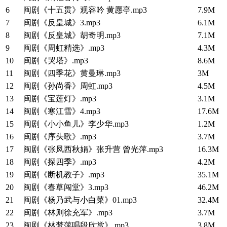
6
闽剧《十五贯》观容吟 黄愿亭.mp3
7.9M
7
闽剧《反皇城》3.mp3
6.1M
8
闽剧《反皇城》胡奇明.mp3
7.1M
9
闽剧《周虹精选》.mp3
4.3M
10
闽剧《哭塔》.mp3
8.6M
11
闽剧《四季花》黄曼琳.mp3
3M
12
闽剧《孙尚香》周虹.mp3
4.5M
13
闽剧《宝莲灯》.mp3
3.1M
14
闽剧《寒江雪》4.mp3
17.6M
15
闽剧《小小鱼儿》李少华.mp3
1.2M
16
闽剧《序头歌》.mp3
3.7M
17
闽剧《张凤西秋娟》张升营 曾光萍.mp3
16.3M
18
闽剧《探四季》.mp3
4.2M
19
闽剧《断机教子》.mp3
35.1M
20
闽剧《春草闯堂》3.mp3
46.2M
21
闽剧《杨乃武与小白菜》01.mp3
32.4M
22
闽剧《林则徐充军》.mp3
3.7M
23
闽剧《林梦萍唱段欣赏》.mp3
3.8M