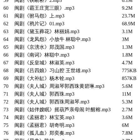
59
闽剧《铁断桥》2.mp3
6.1M
60
闽剧《霸王庄宽三眼》.mp3
9.2M
61
闽剧《驸马怨》上.mp3
23.7M
62
闽剧《鸦片记》01.mp3
68.9M
63
闽剧《黛玉葬花》林丽娟.mp3
3.1M
64
闽剧《龙凤怨》小放牛 林聪中.mp3
3M
65
闽剧《京滂水》郑茂国.mp3
1.3M
66
闽剧《南词》林聪中.mp3
1.8M
67
闽剧《反皇城》林淑英.mp3
4.7M
68
闽剧《吕四娘》习山腔 王世雄.mp3
775KB
69
闽剧《大补缸》杨木铨.mp3
857KB
70
闽剧《夫人城》周淑琴郭西珠黄碧琳.mp3
5.6M
71
闽剧《夫人城》郭西珠.mp3
11M
72
闽剧《夫人城》郭西珠周淑琴.mp3
5.3M
73
闽剧《姑伴嫂眠》摇葫芦亲母闹 叶醒榕.mp3
2.7M
74
闽剧《孟丽君》林宝英.mp3
3.6M
75
闽剧《孟丽君》胡奇明.mp3
6M
76
闽剧《孤儿血》郑奕奏.mp3
7.8M