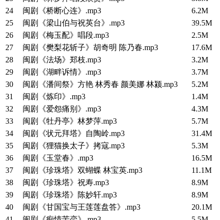
24
闽剧《桥断心连》.mp3
6.2M
25
闽剧《梁山伯与祝英台》.mp3
39.5M
26
闽剧《梅玉配》唱段.mp3
2.5M
27
闽剧《樊梨花斩子》胡奇明 陈乃春.mp3
17.6M
28
闽剧《法场》郑枝.mp3
3.2M
29
闽剧《湖畔诉情》.mp3
3.7M
30
闽剧《潘间祭》方艳 林秀春 颜美娜 林颍.mp3
5.2M
31
闽剧《炼印》.mp3
1.4M
32
闽剧《爱怨痛别》.mp3
4.3M
33
闽剧《牡丹亭》林梦萍.mp3
5.7M
34
闽剧《状元拜塔》自陶岭.mp3
31.4M
35
闽剧《狸猫换太子》拷寇.mp3
5.3M
36
闽剧《玉堂春》.mp3
16.5M
37
闽剧《珍珠塔》双蝴蝶 林宝英.mp3
11.1M
38
闽剧《珍珠塔》祝寿.mp3
8.9M
39
闽剧《珍珠塔》陈妙轩.mp3
8.9M
40
闽剧《甘国宝与王莲莲盘答》.mp3
20.1M
41
闽剧《痴情苦恋》.mp3
5.5M