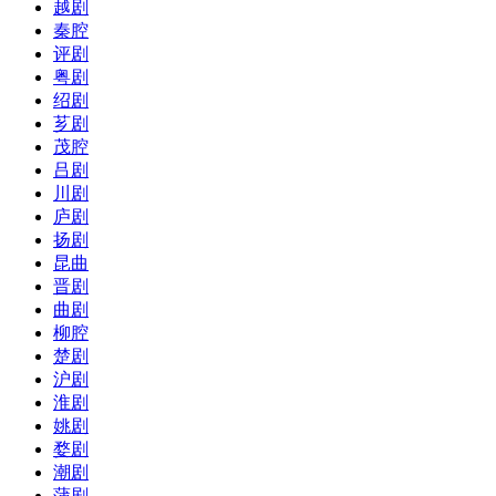
越剧
秦腔
评剧
粤剧
绍剧
芗剧
茂腔
吕剧
川剧
庐剧
扬剧
昆曲
晋剧
曲剧
柳腔
楚剧
沪剧
淮剧
姚剧
婺剧
潮剧
蒲剧