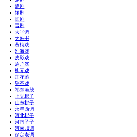
赣剧
锡剧
闽剧
雷剧
大平调
大鼓书
黄梅戏
淮海戏
皮影戏
眉户戏
柳琴戏
莲花落
采茶戏
祁东渔鼓
上党梆子
山东梆子
永年西调
河北梆子
河南坠子
河南越调
保定老调