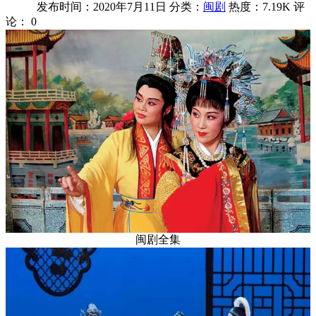
发布时间：2020年7月11日
分类：
闽剧
热度：7.19K
评
论：
0
闽剧全集