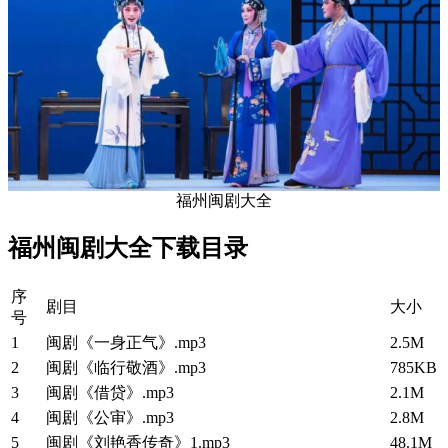
福州闽剧大全
福州闽剧大全下载目录
序
剧目
大小
号
1
闽剧《一身正气》.mp3
2.5M
2
闽剧《临行敬酒》.mp3
785KB
3
闽剧《借贷》.mp3
2.1M
4
闽剧《公审》.mp3
2.8M
5
闽剧《刘艳香传奇》1.mp3
48.1M