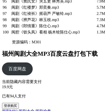
95
闽剧《窦氏女》哭五更 林秀英.mp3
7.9M
96
闽剧《红楼梦》郑奕奏.mp3
5.7M
97
闽剧《红裬袄》摇葫芦 严敏铃.mp3
2.7M
98
闽剧《辨芦花》林玉枝.mp3
7.3M
99
闽剧《郎情重》陈仕心.mp3
4.7M
100
闽腔《钗头凤》看相 杨木铨陈仕心.mp3
1.3M
资源编码：M301
福州闽剧大全MP3百度云盘打包下载
百度网盘
当前隐藏内容需要支付
19.9元
已有
94
人支付
登录购买