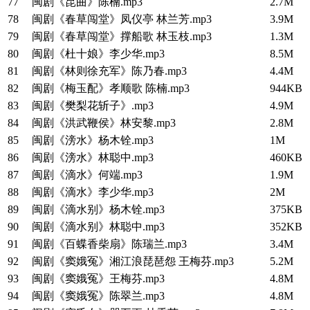
77
闽剧《昆曲》陈楠.mp3
2.7M
78
闽剧《春草闯堂》凤仪亭 林兰芳.mp3
3.9M
79
闽剧《春草闯堂》撑船歌 林玉枝.mp3
1.3M
80
闽剧《杜十娘》李少华.mp3
8.5M
81
闽剧《林则徐充军》陈乃春.mp3
4.4M
82
闽剧《梅玉配》孝顺歌 陈楠.mp3
944KB
83
闽剧《樊梨花斩子》.mp3
4.9M
84
闽剧《洪武鞭侯》林安黎.mp3
2.8M
85
闽剧《滂水》杨木铨.mp3
1M
86
闽剧《滂水》林聪中.mp3
460KB
87
闽剧《滴水》何端.mp3
1.9M
88
闽剧《滴水》李少华.mp3
2M
89
闽剧《滴水别》杨木铨.mp3
375KB
90
闽剧《滴水别》林聪中.mp3
352KB
91
闽剧《百蝶香柴扇》陈瑞兰.mp3
3.4M
92
闽剧《窦娥冤》湘江浪琵琶怨 王梅芬.mp3
5.2M
93
闽剧《窦娥冤》王梅芬.mp3
4.8M
94
闽剧《窦娥冤》陈翠兰.mp3
4.8M