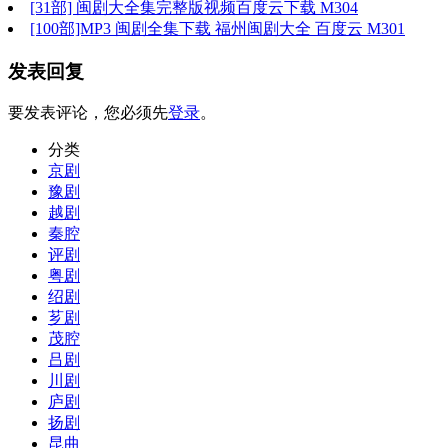
[31部] 闽剧大全集完整版视频百度云下载 M304
[100部]MP3 闽剧全集下载 福州闽剧大全 百度云 M301
发表回复
要发表评论，您必须先
登录
。
分类
京剧
豫剧
越剧
秦腔
评剧
粤剧
绍剧
芗剧
茂腔
吕剧
川剧
庐剧
扬剧
昆曲