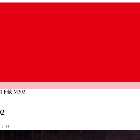
下载 M302
2
：
0