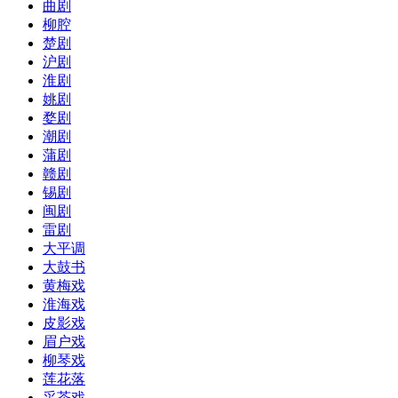
曲剧
柳腔
楚剧
沪剧
淮剧
姚剧
婺剧
潮剧
蒲剧
赣剧
锡剧
闽剧
雷剧
大平调
大鼓书
黄梅戏
淮海戏
皮影戏
眉户戏
柳琴戏
莲花落
采茶戏