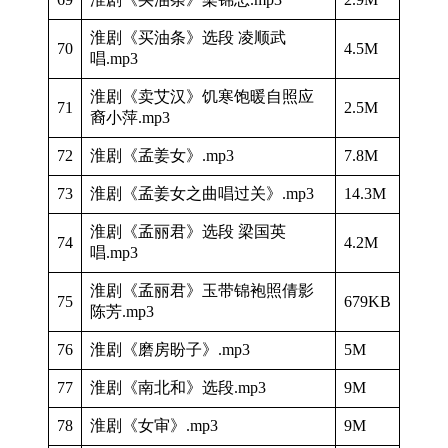
淮剧《买油条》选段 凌顺武
70
4.5M
唱.mp3
淮剧《卖艾汉》饥寒饱暖自照应
71
2.5M
裔小萍.mp3
72
淮剧《孟姜女》.mp3
7.8M
73
淮剧《孟姜女之曲唱过关》.mp3
14.3M
淮剧《孟丽君》选段 梁国英
74
4.2M
唱.mp3
淮剧《孟丽君》玉带锦袍照倩影
75
679KB
陈芳.mp3
76
淮剧《磨房盼子》.mp3
5M
77
淮剧《南北和》选段.mp3
9M
78
淮剧《女审》.mp3
9M