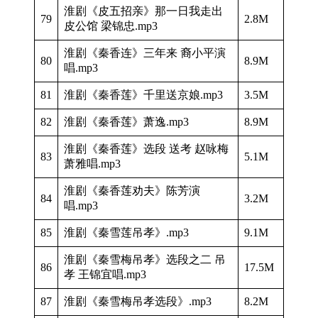
淮剧《皮五招亲》那一日我走出
79
2.8M
皮公馆 梁锦忠.mp3
淮剧《秦香连》三年来 裔小平演
80
8.9M
唱.mp3
81
淮剧《秦香莲》千里送京娘.mp3
3.5M
82
淮剧《秦香莲》萧逸.mp3
8.9M
淮剧《秦香莲》选段 送考 赵咏梅
83
5.1M
萧雅唱.mp3
淮剧《秦香莲劝夫》陈芳演
84
3.2M
唱.mp3
85
淮剧《秦雪莲吊孝》.mp3
9.1M
淮剧《秦雪梅吊孝》选段之二 吊
86
17.5M
孝 王锦宜唱.mp3
87
淮剧《秦雪梅吊孝选段》.mp3
8.2M