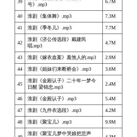
39
6.7M
号》.mp3
40
淮剧《集体舞》.mp3
7.3M
41
淮剧《季冬儿》.mp3
7.7M
淮剧《济公传选段》戴建民
42
4.7M
唱.mp3
43
淮剧《嫁衣血案》羞煞人的.mp3
2.9M
44
淮剧《姐妹们来断桥会》.mp3
3.6M
淮剧《金殿认子》二十年一梦今
45
2.4M
日醒 梁锦忠.mp3
46
淮剧《金殿认子》.mp3
5.4M
47
淮剧《九件衣选段》.mp3
4.2M
48
淮剧《聚宝儿》.mp3
9.9M
淮剧《聚宝儿梦中哭娘把悲声
49
4.3M