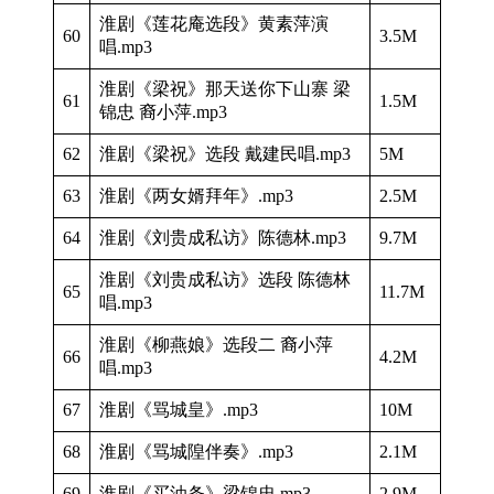
淮剧《莲花庵选段》黄素萍演
60
3.5M
唱.mp3
淮剧《梁祝》那天送你下山寨 梁
61
1.5M
锦忠 裔小萍.mp3
62
淮剧《梁祝》选段 戴建民唱.mp3
5M
63
淮剧《两女婿拜年》.mp3
2.5M
64
淮剧《刘贵成私访》陈德林.mp3
9.7M
淮剧《刘贵成私访》选段 陈德林
65
11.7M
唱.mp3
淮剧《柳燕娘》选段二 裔小萍
66
4.2M
唱.mp3
67
淮剧《骂城皇》.mp3
10M
68
淮剧《骂城隍伴奏》.mp3
2.1M
69
淮剧《买油条》梁锦忠.mp3
2.9M