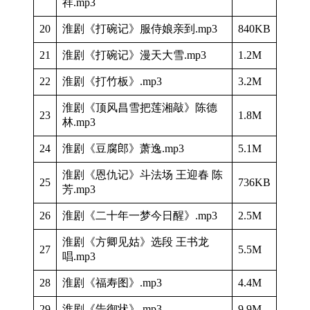
祥.mp3
20
淮剧《打碗记》服侍娘亲到.mp3
840KB
21
淮剧《打碗记》漫天大雪.mp3
1.2M
22
淮剧《打竹板》.mp3
3.2M
淮剧《顶风昌雪把莲湘敲》陈德
23
1.8M
林.mp3
24
淮剧《豆腐郎》萧逸.mp3
5.1M
淮剧《恩仇记》斗法场 王迎春 陈
25
736KB
芳.mp3
26
淮剧《二十年一梦今日醒》.mp3
2.5M
淮剧《方卿见姑》选段 王书龙
27
5.5M
唱.mp3
28
淮剧《福寿图》.mp3
4.4M
29
淮剧《告御状》.mp3
9.9M