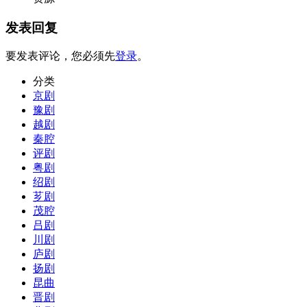
发表回复
要发表评论，您必须先
登录
。
分类
京剧
豫剧
越剧
秦腔
评剧
粤剧
绍剧
芗剧
茂腔
吕剧
川剧
庐剧
扬剧
昆曲
晋剧