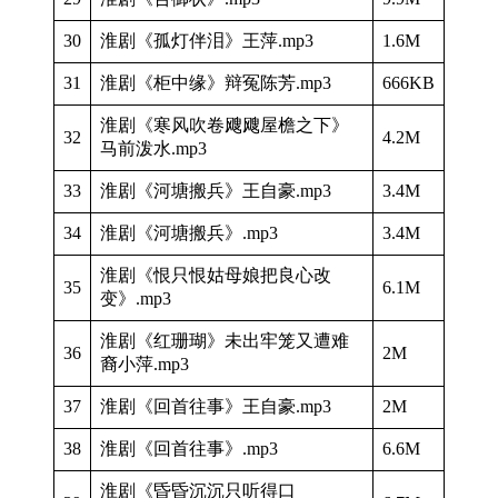
30
淮剧《孤灯伴泪》王萍.mp3
1.6M
31
淮剧《柜中缘》辩冤陈芳.mp3
666KB
淮剧《寒风吹卷飕飕屋檐之下》
32
4.2M
马前泼水.mp3
33
淮剧《河塘搬兵》王自豪.mp3
3.4M
34
淮剧《河塘搬兵》.mp3
3.4M
淮剧《恨只恨姑母娘把良心改
35
6.1M
变》.mp3
淮剧《红珊瑚》未出牢笼又遭难
36
2M
裔小萍.mp3
37
淮剧《回首往事》王自豪.mp3
2M
38
淮剧《回首往事》.mp3
6.6M
淮剧《昏昏沉沉只听得口