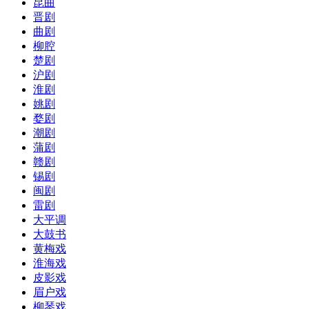
昆曲
晋剧
曲剧
柳腔
楚剧
沪剧
淮剧
姚剧
婺剧
潮剧
蒲剧
赣剧
锡剧
闽剧
雷剧
大平调
大鼓书
黄梅戏
淮海戏
皮影戏
眉户戏
柳琴戏