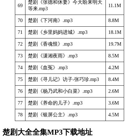
楚剧《张德和休妻》今天盼来明天
69
11.1M
等来.mp3
70
楚剧《下河南》.mp3
8.8M
71
楚剧《乡里妈妈进城》.mp3
18.1M
72
楚剧《香魂恨》.mp3
19.7M
73
楚剧《潇湘夜雨》.mp3
8.5M
74
楚剧《血冤》.mp3
4.2M
75
楚剧《寻儿记》访子-张巧珍.mp3
8.4M
76
楚剧《杨乃武和小白菜》.mp3
2.6M
77
楚剧《养命的儿子》.mp3
3.6M
78
楚剧《银屏公主》.mp3
4.5M
楚剧大全全集MP3下载地址