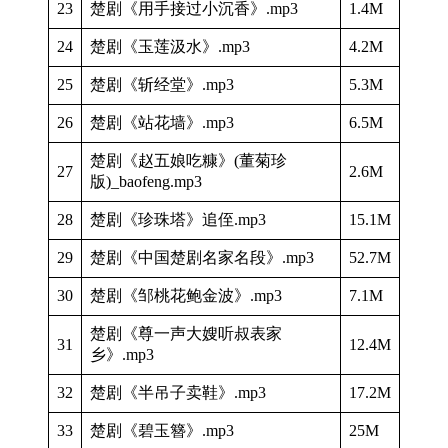
23
楚剧《用手接过小沉香》.mp3
1.4M
24
楚剧《玉莲汲水》.mp3
4.2M
25
楚剧《斩经堂》.mp3
5.3M
26
楚剧《站花墙》.mp3
6.5M
楚剧《赵五娘吃糠》(董菊珍
27
2.6M
版)_baofeng.mp3
28
楚剧《珍珠塔》追侄.mp3
15.1M
29
楚剧《中国楚剧名家名段》.mp3
52.7M
30
楚剧《邹桃花鲍金波》.mp3
7.1M
楚剧《尊一声大嫂听叔表家
31
12.4M
乡》.mp3
32
楚剧《半吊子卖鞋》.mp3
17.2M
33
楚剧《碧玉簪》.mp3
25M