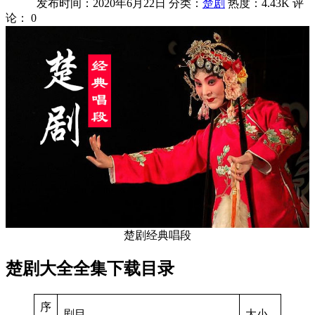
发布时间：2020年6月22日
分类：
楚剧
热度：4.43K
评
论：
0
楚剧经典唱段
楚剧大全全集下载目录
序
剧目
大小