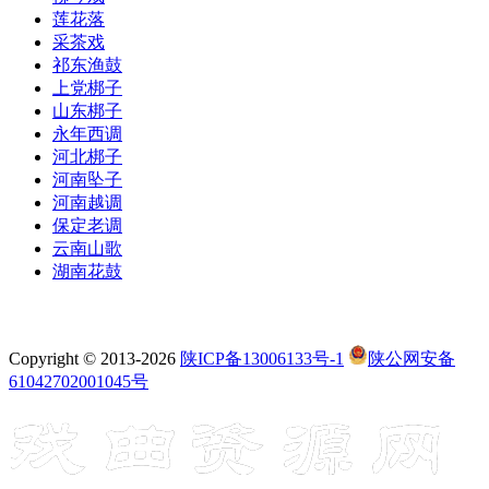
莲花落
采茶戏
祁东渔鼓
上党梆子
山东梆子
永年西调
河北梆子
河南坠子
河南越调
保定老调
云南山歌
湖南花鼓
Copyright © 2013-2026
陕ICP备13006133号-1
陕公网安备
61042702001045号