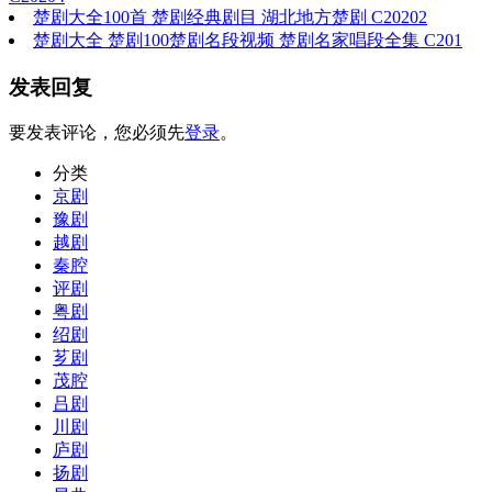
楚剧大全100首 楚剧经典剧目 湖北地方楚剧 C20202
楚剧大全 楚剧100楚剧名段视频 楚剧名家唱段全集 C201
发表回复
要发表评论，您必须先
登录
。
分类
京剧
豫剧
越剧
秦腔
评剧
粤剧
绍剧
芗剧
茂腔
吕剧
川剧
庐剧
扬剧