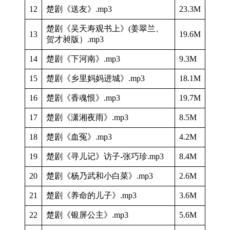
12
楚剧《送友》.mp3
23.3M
楚剧《吴天寿观书上》(姜翠兰、
13
19.6M
贺才昶版）.mp3
14
楚剧《下河南》.mp3
9.3M
15
楚剧《乡里妈妈进城》.mp3
18.1M
16
楚剧《香魂恨》.mp3
19.7M
17
楚剧《潇湘夜雨》.mp3
8.5M
18
楚剧《血冤》.mp3
4.2M
19
楚剧《寻儿记》访子-张巧珍.mp3
8.4M
20
楚剧《杨乃武和小白菜》.mp3
2.6M
21
楚剧《养命的儿子》.mp3
3.6M
22
楚剧《银屏公主》.mp3
5.6M