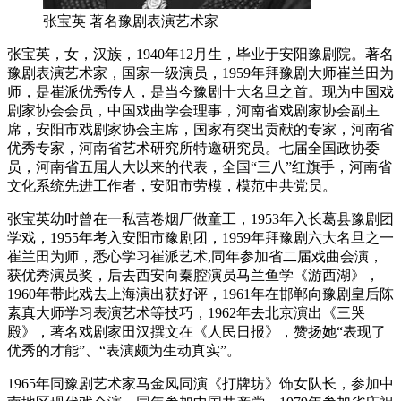
张宝英 著名豫剧表演艺术家
张宝英，女，汉族，1940年12月生，毕业于安阳豫剧院。著名
豫剧表演艺术家，国家一级演员，1959年拜豫剧大师崔兰田为
师，是崔派优秀传人，是当今豫剧十大名旦之首。现为中国戏
剧家协会会员，中国戏曲学会理事，河南省戏剧家协会副主
席，安阳市戏剧家协会主席，国家有突出贡献的专家，河南省
优秀专家，河南省艺术研究所特邀研究员。七届全国政协委
员，河南省五届人大以来的代表，全国“三八”红旗手，河南省
文化系统先进工作者，安阳市劳模，模范中共党员。
张宝英幼时曾在一私营卷烟厂做童工，1953年入长葛县豫剧团
学戏，1955年考入安阳市豫剧团，1959年拜豫剧六大名旦之一
崔兰田为师，悉心学习崔派艺术,同年参加省二届戏曲会演，
获优秀演员奖，后去西安向秦腔演员马兰鱼学《游西湖》，
1960年带此戏去上海演出获好评，1961年在邯郸向豫剧皇后陈
素真大师学习表演艺术等技巧，1962年去北京演出《三哭
殿》，著名戏剧家田汉撰文在《人民日报》，赞扬她“表现了
优秀的才能”、“表演颇为生动真实”。
1965年同豫剧艺术家马金凤同演《打牌坊》饰女队长，参加中