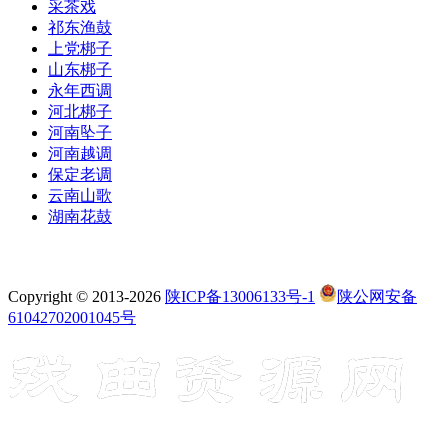
采茶戏
祁东渔鼓
上党梆子
山东梆子
永年西调
河北梆子
河南坠子
河南越调
保定老调
云南山歌
湖南花鼓
Copyright © 2013-2026
陕ICP备13006133号-1
陕公网安备
61042702001045号