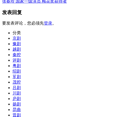
张春玲 国家一级演员 梅花奖获得者
发表回复
要发表评论，您必须先
登录
。
分类
京剧
豫剧
越剧
秦腔
评剧
粤剧
绍剧
芗剧
茂腔
吕剧
川剧
庐剧
扬剧
昆曲
晋剧