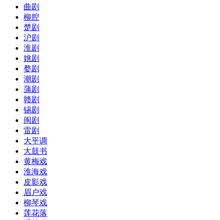
曲剧
柳腔
楚剧
沪剧
淮剧
姚剧
婺剧
潮剧
蒲剧
赣剧
锡剧
闽剧
雷剧
大平调
大鼓书
黄梅戏
淮海戏
皮影戏
眉户戏
柳琴戏
莲花落