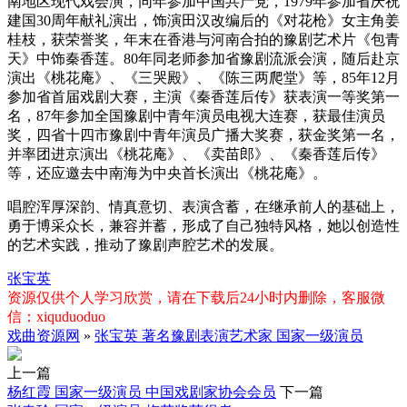
南地区现代戏会演，同年参加中国共产党，1979年参加省庆祝
建国30周年献礼演出，饰演田汉改编后的《对花枪》女主角姜
桂枝，获荣誉奖，年末在香港与河南合拍的豫剧艺术片《包青
天》中饰秦香莲。80年同老师参加省豫剧流派会演，随后赴京
演出《桃花庵》、《三哭殿》、《陈三两爬堂》等，85年12月
参加省首届戏剧大赛，主演《秦香莲后传》获表演一等奖第一
名，87年参加全国豫剧中青年演员电视大连赛，获最佳演员
奖，四省十四市豫剧中青年演员广播大奖赛，获金奖第一名，
并率团进京演出《桃花庵》、《卖苗郎》、《秦香莲后传》
等，还应邀去中南海为中央首长演出《桃花庵》。
唱腔浑厚深韵、情真意切、表演含蓄，在继承前人的基础上，
勇于博采众长，兼容并蓄，形成了自己独特风格，她以创造性
的艺术实践，推动了豫剧声腔艺术的发展。
张宝英
资源仅供个人学习欣赏，请在下载后24小时内删除，客服微
信：xiquduoduo
戏曲资源网
»
张宝英 著名豫剧表演艺术家 国家一级演员
上一篇
杨红霞 国家一级演员 中国戏剧家协会会员
下一篇