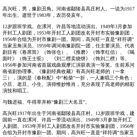
高兴旺，男，豫剧丑角。河南省鄢陵县高庄村人。一说为1917
年出生。逝世于1983年，农历癸亥年。
12岁跟班学戏。在漯河、许昌等地流动演出。1949年3月参加
开封工人剧团，1953年开封工人剧团改名开封市实验豫剧团，
1956年合组为开封市豫剧一团。期间，高兴旺一直是“祥符调”
当家丑角演员。1959年调河南豫剧院一团，任主要演员。代表
剧目有《卷席筒》（饰张仓）、《推磨》（饰李红信）、《喝
面叶》（饰王士驼）、《刘二楞卖烧饼》（饰刘二楞）等。
1956年参加河南省首届戏曲观摩汇演获表演一等奖。生前系河
南省剧协理事。《豫剧经典收藏》有高兴旺老师的（一拿
三），演的是《春秋配》中“检柴”一折，一人兼唱三个角色：
小旦、老旦、小生。演得惟妙惟肖，充分表现了高老师的精彩
演技和唱工。
与魏进福、牛得草并称“豫剧三大名丑”。
高兴旺1917年出生于河南省鄢陵县高庄村。12岁跟班学戏，建
国前一直在漯河、许昌一带流动演出。1949年3月参加开封工
人剧团。1953年开封工人剧团改名开封市实验豫剧团，1956年
合组为开封市豫剧一团。期间，高兴旺一直是“祥符调”当家丑