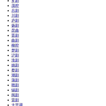
芗剧
茂腔
吕剧
川剧
庐剧
扬剧
昆曲
晋剧
曲剧
柳腔
楚剧
沪剧
淮剧
姚剧
婺剧
潮剧
蒲剧
赣剧
锡剧
闽剧
雷剧
大平调