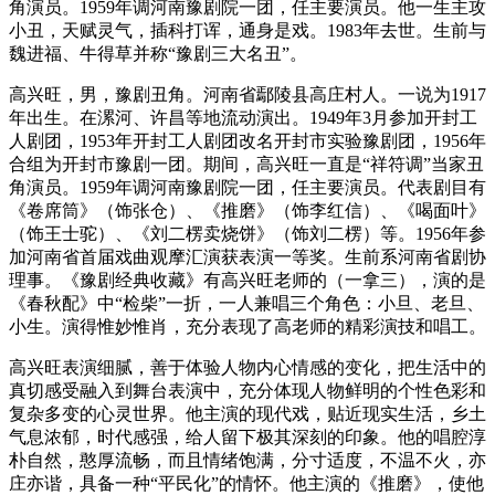
角演员。1959年调河南豫剧院一团，任主要演员。他一生主攻
小丑，天赋灵气，插科打诨，通身是戏。1983年去世。生前与
魏进福、牛得草并称“豫剧三大名丑”。
高兴旺，男，豫剧丑角。河南省鄢陵县高庄村人。一说为1917
年出生。在漯河、许昌等地流动演出。1949年3月参加开封工
人剧团，1953年开封工人剧团改名开封市实验豫剧团，1956年
合组为开封市豫剧一团。期间，高兴旺一直是“祥符调”当家丑
角演员。1959年调河南豫剧院一团，任主要演员。代表剧目有
《卷席筒》（饰张仓）、《推磨》（饰李红信）、《喝面叶》
（饰王士驼）、《刘二楞卖烧饼》（饰刘二楞）等。1956年参
加河南省首届戏曲观摩汇演获表演一等奖。生前系河南省剧协
理事。《豫剧经典收藏》有高兴旺老师的（一拿三），演的是
《春秋配》中“检柴”一折，一人兼唱三个角色：小旦、老旦、
小生。演得惟妙惟肖，充分表现了高老师的精彩演技和唱工。
高兴旺表演细腻，善于体验人物内心情感的变化，把生活中的
真切感受融入到舞台表演中，充分体现人物鲜明的个性色彩和
复杂多变的心灵世界。他主演的现代戏，贴近现实生活，乡土
气息浓郁，时代感强，给人留下极其深刻的印象。他的唱腔淳
朴自然，憨厚流畅，而且情绪饱满，分寸适度，不温不火，亦
庄亦谐，具备一种“平民化”的情怀。他主演的《推磨》，使他