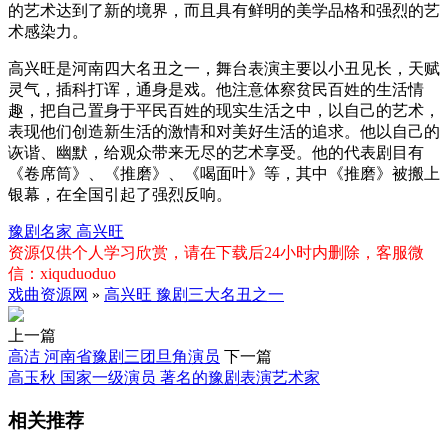
的艺术达到了新的境界，而且具有鲜明的美学品格和强烈的艺
术感染力。
高兴旺是河南四大名丑之一，舞台表演主要以小丑见长，天赋
灵气，插科打诨，通身是戏。他注意体察贫民百姓的生活情
趣，把自己置身于平民百姓的现实生活之中，以自己的艺术，
表现他们创造新生活的激情和对美好生活的追求。他以自己的
诙谐、幽默，给观众带来无尽的艺术享受。他的代表剧目有
《卷席筒》、《推磨》、《喝面叶》等，其中《推磨》被搬上
银幕，在全国引起了强烈反响。
豫剧名家
高兴旺
资源仅供个人学习欣赏，请在下载后24小时内删除，客服微
信：xiquduoduo
戏曲资源网
»
高兴旺 豫剧三大名丑之一
上一篇
高洁 河南省豫剧三团旦角演员
下一篇
高玉秋 国家一级演员 著名的豫剧表演艺术家
相关推荐