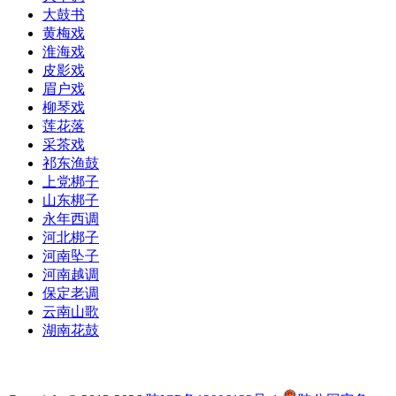
大鼓书
黄梅戏
淮海戏
皮影戏
眉户戏
柳琴戏
莲花落
采茶戏
祁东渔鼓
上党梆子
山东梆子
永年西调
河北梆子
河南坠子
河南越调
保定老调
云南山歌
湖南花鼓