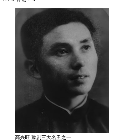
高兴旺 豫剧三大名丑之一