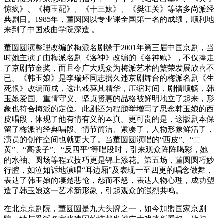
惊疯》、《梅玉配》、《十三妹》、《樊江关》等诸多尚派经
典剧目。1985年，董圆圆以专业课全国第一名的成绩，顺利地
来到了中国戏曲学院深造 。
董圆圆演整理改编的梅派名剧缘于2001年第三届中国京剧，当
时她主演了由梅派名剧《洛神》改编的《洛神赋》，不仅捧走
了京剧节金奖，而且令广大观众为梅派艺术的繁荣发展欣喜不
已。《韩玉娘》是李瑞环同志据久违京剧舞台的梅派名剧《生
死恨》改编而成，这出戏葆其精华，压缩时间，剧情顺畅，韩
玉娘爱国、重情守义、坚贞贤惠的品格被鲜明地立了起来，形
象也符合梅派的定位。此剧还为程鹏举增写了思念韩玉娘的西
皮唱段，体现了他有情有义的本真。更可贵的是，这版剧本保
留了梅派的经典唱段。情节简洁、紧凑了，人物形象鲜活了，
演员的创作空间也就更大了。当董圆圆演唱的“西皮”、“二
黄”、“高拨子”、“反四平”等唱段时，引来观众阵阵喝彩，她
的水袖、圆场等程式技巧更是锦上添花。第五场，董圆圆巧妙
行腔，如泣如诉地演唱“耳边厢”及表现一至四更的唱念做舞，
表达了韩玉娘的凄楚悲怆，怨而不怒，表达人物心理，成功塑
造了韩玉娘这一艺术新形象，引起观众的强烈共鸣。
在北京京剧院，董圆圆是九大头牌之一，如今加盟国家京剧