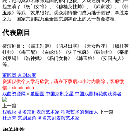
院，她与奚派名家张建国的搭档也被广大戏迷所看好。他们一
起主演了《杨门女将》、《穆桂英挂帅》、《武家坡》、《韩
玉娘》等戏，效果很好。观众期待他们成为继于魁智、李胜素
之后，国家京剧院乃至全国京剧舞台上的又一黄金搭档。
代表剧目
擅演剧目：《霸王别姬》《昭君出塞》《天女散花》《穆桂英
挂帅》《梅玉配》《白蛇传》《失子惊疯》《破洪州》《宰相
刘罗锅》《洛神赋》《杨门女将》 《韩玉娘》 《安国夫人》
等。
董圆圆
京剧名家
资源仅供个人学习欣赏，请在下载后24小时内删除，客服微
信：xiquduoduo
戏曲资源网
»
董圆圆 中国京剧之星 中国戏剧梅花奖获得者
上一篇
程砚秋 著名京剧表演艺术家 程派艺术的创始人
下一篇
杜近芳 京剧旦角 著名京剧表演艺术家
相关推荐