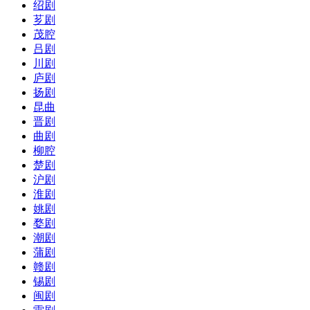
绍剧
芗剧
茂腔
吕剧
川剧
庐剧
扬剧
昆曲
晋剧
曲剧
柳腔
楚剧
沪剧
淮剧
姚剧
婺剧
潮剧
蒲剧
赣剧
锡剧
闽剧