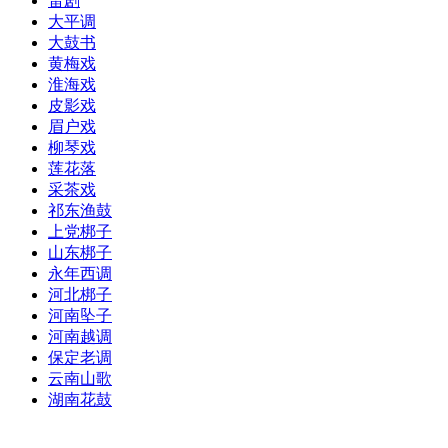
雷剧
大平调
大鼓书
黄梅戏
淮海戏
皮影戏
眉户戏
柳琴戏
莲花落
采茶戏
祁东渔鼓
上党梆子
山东梆子
永年西调
河北梆子
河南坠子
河南越调
保定老调
云南山歌
湖南花鼓