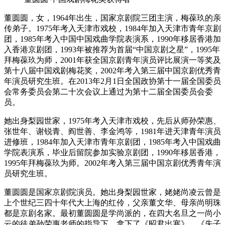
董圆圆，女，1964年出生，国家京剧院三团主演，梅葆玖的亲
传弟子。1975年考入天津市戏校，1984年加入天津市青年京剧
团，1985年考入中国中国戏曲学院表演系，1990年移居香港加
入香港京剧团，1993年被推荐为首届“中国京剧之星”，1995年
拜梅葆玖为师，2001年获全国京剧青年演员评比展演一等奖及
第十八届中国戏剧梅花奖，2002年考入第三届中国京剧优秀青
年演员研究生班。在2013年2月1日全国政协第十一届全国委员
会常务委员会第二十次会议上通过为第十二届全国委员会委
员。
她出身梨园世家，1975年考入天津市戏校，先后从师孙荣惠、
张世年、谢锐青、阎世善、李金鸿等，1981年进天津青年演员
进修班，1984年加入天津市青年京剧团，1985年考入中国戏曲
学院表演系，毕业后留院参加实验京剧团，1990年移居香港，
1995年拜梅葆玖为师。2002年考入第三届中国京剧优秀青年演
员研究生班。
董圆圆是国家京剧院演员。她出身梨园世家，姥姥尚凌云曾是
上个世纪三四十年代大上海的红伶，父亲董文华、母亲尚明珠
都是京剧名家。最初董圆圆是学尚派的，在四大名旦之一尚小
云的徒弟孙荣惠老师的指导下，拿下了《昭君出塞》、《失子