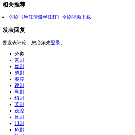
相关推荐
评剧《半江清澈半江红》全剧视频下载
发表回复
要发表评论，您必须先
登录
。
分类
京剧
豫剧
越剧
秦腔
评剧
粤剧
绍剧
芗剧
茂腔
吕剧
川剧
庐剧