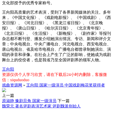
文化部授予的优秀专家称号。
王向阳高质量的艺术表演，受到了各界新闻媒体的关注。多年
来，《中国文化报》、《戏剧电影报》、《中国戏剧》、《西
安日报》、《河北日报》、《黑龙江省日报》、《北京晚
报》、《唐山日报》、《哈尔滨日报》、《北京青年报》、
《北京日报》、《生活报》、《新晚报》、《剧作家》等报刊
杂志都不断刊登、播发介绍她演出情况、专访、新闻和评介文
章；中央电视台、中央广播电台、河北电视台、西安电视台、
唐山电视台、省及哈市电视台、广播电台都曾录制她演出、演
唱的录音和录像。在社会上产生了广泛的影响，使她成为戏剧
舞台上的佼佼者，也是我省乃至全国评剧界的领军人物。
王向阳
资源仅供个人学习欣赏，请在下载后24小时内删除，客服微
信：xiquduoduo
戏曲资源网
»
王向阳 国家一级演员 中国戏剧梅花奖获得者
上一篇
原淑静 豫剧旦角 国家一级演员
下一篇
魏荣元 著名评剧表演艺术家 评剧魏派创始人