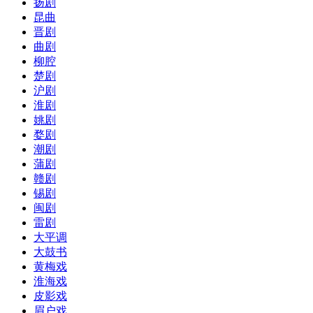
扬剧
昆曲
晋剧
曲剧
柳腔
楚剧
沪剧
淮剧
姚剧
婺剧
潮剧
蒲剧
赣剧
锡剧
闽剧
雷剧
大平调
大鼓书
黄梅戏
淮海戏
皮影戏
眉户戏