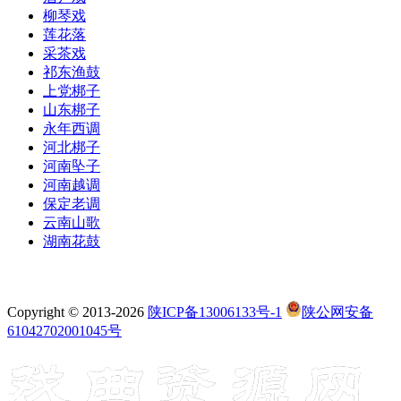
柳琴戏
莲花落
采茶戏
祁东渔鼓
上党梆子
山东梆子
永年西调
河北梆子
河南坠子
河南越调
保定老调
云南山歌
湖南花鼓
Copyright © 2013-2026
陕ICP备13006133号-1
陕公网安备
61042702001045号