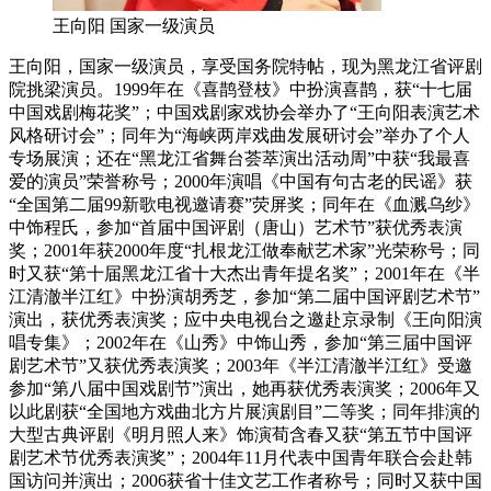
王向阳 国家一级演员
王向阳，国家一级演员，享受国务院特帖，现为黑龙江省评剧
院挑梁演员。1999年在《喜鹊登枝》中扮演喜鹊，获“十七届
中国戏剧梅花奖”；中国戏剧家戏协会举办了“王向阳表演艺术
风格研讨会”；同年为“海峡两岸戏曲发展研讨会”举办了个人
专场展演；还在“黑龙江省舞台荟萃演出活动周”中获“我最喜
爱的演员”荣誉称号；2000年演唱《中国有句古老的民谣》获
“全国第二届99新歌电视邀请赛”荧屏奖；同年在《血溅乌纱》
中饰程氏，参加“首届中国评剧（唐山）艺术节”获优秀表演
奖；2001年获2000年度“扎根龙江做奉献艺术家”光荣称号；同
时又获“第十届黑龙江省十大杰出青年提名奖”；2001年在《半
江清澈半江红》中扮演胡秀芝，参加“第二届中国评剧艺术节”
演出，获优秀表演奖；应中央电视台之邀赴京录制《王向阳演
唱专集》；2002年在《山秀》中饰山秀，参加“第三届中国评
剧艺术节”又获优秀表演奖；2003年《半江清澈半江红》受邀
参加“第八届中国戏剧节”演出，她再获优秀表演奖；2006年又
以此剧获“全国地方戏曲北方片展演剧目”二等奖；同年排演的
大型古典评剧《明月照人来》饰演荀含春又获“第五节中国评
剧艺术节优秀表演奖”；2004年11月代表中国青年联合会赴韩
国访问并演出；2006获省十佳文艺工作者称号；同时又获中国