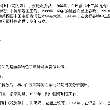
演出的评剧《花为媒》，被观众所识。1964年，在评剧《小二黑结
记》中饰车迟国王后。1988年，60岁的她首次登上春晚。19
和第四届中国电影表演艺术学会大奖。1995年，在央视春晚中主
30分因肺癌逝世，享年72岁。
。
蓉花又为赵丽蓉物色了教师马金贵做师傅。
台。
平和平解放后，与小白玉霜等同在华北戏院日夜分班演出。
门旦，后演彩旦。1953年，到中国评剧院工作。
的评剧《花为媒》，饰阮妈，被搬上银幕。1964年，在评剧《小