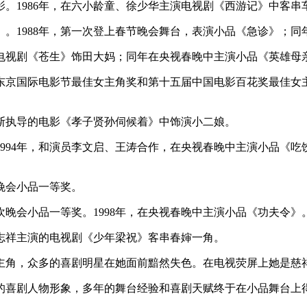
影。1986年，在六小龄童、徐少华主演电视剧《西游记》中客串
缘》。1988年，第一次登上春节晚会舞台，表演小品《急诊》；
在电视剧《苍生》饰田大妈；同年在央视春晚中主演小品《英雄母
了东京国际电影节最佳女主角奖和第十五届中国电影百花奖最佳
佩斯执导的电影《孝子贤孙伺候着》中饰演小二娘。
。1994年，和演员李文启、王涛合作，在央视春晚中主演小品《
晚会小品一等奖。
欢晚会小品一等奖。1998年，在央视春晚中主演小品《功夫令》
在罗志祥主演的电视剧《少年梁祝》客串春婶一角。
主角，众多的喜剧明星在她面前黯然失色。在电视荧屏上她是慈
的喜剧人物形象，多年的舞台经验和喜剧天赋终于在小品舞台上