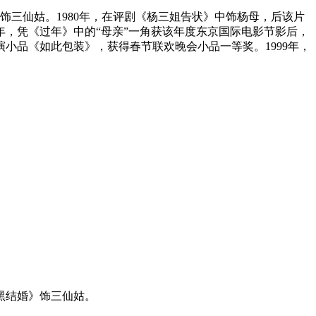
婚》饰三仙姑。1980年，在评剧《杨三姐告状》中饰杨母，后该片
91年，凭《过年》中的“母亲”一角获该年度东京国际电影节影后，
演小品《如此包装》，获得春节联欢晚会小品一等奖。1999年，
二黑结婚》饰三仙姑。