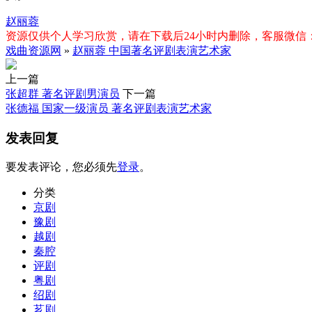
赵丽蓉
资源仅供个人学习欣赏，请在下载后24小时内删除，客服微信：xiq
戏曲资源网
»
赵丽蓉 中国著名评剧表演艺术家
上一篇
张超群 著名评剧男演员
下一篇
张德福 国家一级演员 著名评剧表演艺术家
发表回复
要发表评论，您必须先
登录
。
分类
京剧
豫剧
越剧
秦腔
评剧
粤剧
绍剧
芗剧