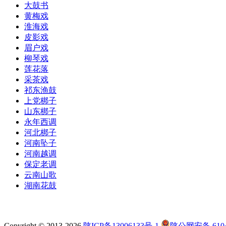
大鼓书
黄梅戏
淮海戏
皮影戏
眉户戏
柳琴戏
莲花落
采茶戏
祁东渔鼓
上党梆子
山东梆子
永年西调
河北梆子
河南坠子
河南越调
保定老调
云南山歌
湖南花鼓
Copyright © 2013-2026
陕ICP备13006133号-1
陕公网安备 6104