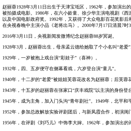
赵丽蓉1928年3月11日出生于天津宝坻区，1962年，参加
被拍摄成电影。1986年，在六小龄童、徐少华主演电视剧《西游
以及中国电影政府奖。1992年，又获得了大众电影百花奖影后
在央视春晚中主演小品《老将出马》。2000年7月17日清晨7时
2016年3月11日，央视新闻发微博纪念赵丽蓉88岁冥诞。
1928年3月，赵丽蓉出生，母亲孟云德给她取了个小名叫“老爱”
1929年，一岁被抱上戏台演“彩娃子”（喜神）。
1932年，四、五岁便守在侧幕看戏，六岁登台演“童儿”。
1940年，十二岁的“老爱”被姐姐芙蓉花改名为赵丽蓉；后芙
1943年，十五岁的赵丽蓉在张家口“庆丰戏院”以主演的身份登
1945年，成为主角，加入门头沟“青年剧社”。1949年，北
1952年，参加总政解放实验评剧团后，与新凤霞合作，初演闺
1956年，在评剧《刘巧儿》中饰李大婶。1962年，参加演出