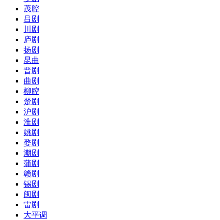
茂腔
吕剧
川剧
庐剧
扬剧
昆曲
晋剧
曲剧
柳腔
楚剧
沪剧
淮剧
姚剧
婺剧
潮剧
蒲剧
赣剧
锡剧
闽剧
雷剧
大平调