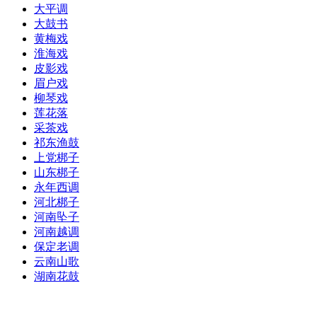
大平调
大鼓书
黄梅戏
淮海戏
皮影戏
眉户戏
柳琴戏
莲花落
采茶戏
祁东渔鼓
上党梆子
山东梆子
永年西调
河北梆子
河南坠子
河南越调
保定老调
云南山歌
湖南花鼓