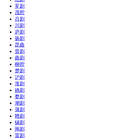
芗剧
茂腔
吕剧
川剧
庐剧
扬剧
昆曲
晋剧
曲剧
柳腔
楚剧
沪剧
淮剧
姚剧
婺剧
潮剧
蒲剧
赣剧
锡剧
闽剧
雷剧