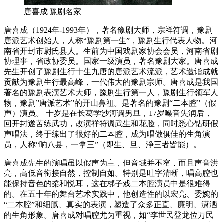
唐喜成 豫剧名家
唐喜成（1924年-1993年），著名豫剧大师，宗祥符调，豫剧
唐派艺术创始人，人称“豫剧第一生”，豫剧生行代表人物。河
南省开封市尉氏县人。生前为中国戏剧家协会会员，河南省剧
协理事，省政协委员。国家一级演员，著名豫剧大家。唐喜成
先生开创了豫剧生行十生九唐的唐派艺术流派，艺术造诣成就
贡献为豫剧生行最高峰，一代伟大的豫剧宗师。唐喜成是我国
著名的豫剧表演艺术大师，豫剧生行第一人，豫剧生行领军人
物，豫剧”唐派艺术”的开山鼻祖。是著名的豫剧“二本腔”（假
声）演员。 十岁是在长葛学沙河调男旦，17岁嗓音失润后，
回开封遂苦练武功，改演祥符调武生和花脸，同时悉心钻研假
声唱法，终于练出了很好的二本腔，成为唱做俱佳的生角演
员，人称“响八县，一拿三”（即生、旦、浄三者皆能）。
唐喜成先生的演唱虽以假声为主，但音域并不窄，而且声音洪
亮，高低音衔接自然，控制自如。特别是吐字清晰，唱高腔也
能保持音色的柔和悦耳，这在梆子戏二本腔演员中是很难得
的。在五十年的舞台艺术实践中，他创造性的以宏亮、委婉的
“二本腔”和细腻、真实的表演，塑造了众多正直、廉明、潇洒
的生角形象。唐喜成对唱腔尤为重视，如“李世民登龙位万民