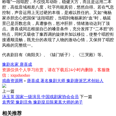
称颂”一段唱腔，不仅悦耳动听，稳健大方，而且是运用二本
腔，高低音域相差八度，吐字尚能真切，悠然自得。若在气息
控制，声音运用上无过硬的本领，是难以胜任的。又如“俺杨
家赤胆忠心把国保”这段唱腔，当唱到俺杨家的“血”时，杨延
景已是历数忠良，具遭惨伤，怒冲肝胆，情绪激动达到了顶
点。唐喜成同志根据自己的嗓音条件，充分发挥了“二本腔”的
特点，同时又吸收了豫西调的旋律并加以移位，使整个唱腔衔
接通顺流畅，既充分的表现了人物的激动心情，又保持了唱腔
风格的完整统一。
代表剧目有《南阳关》、《辕门斩子》、《三哭殿》等。
豫剧名家
唐喜成
资源仅供个人学习欣赏，请在下载后24小时内删除，客服微
信：xiquduoduo
戏曲资源网
»
唐喜成 著名豫剧大师 豫剧唐派艺术创始人
上一篇
汤玉英 国家一级演员 中国戏剧家协会会员
下一篇
袁秀荣 豫剧旦角 豫剧皇后陈素真大师的弟子
相关推荐