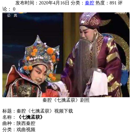
发布时间：2020年4月16日
分类：
秦腔
热度：891
评
论：
0
秦腔《七擒孟获》剧照
标题：秦腔《七擒孟获》视频下载
名称：
《七擒孟获》
曲种：陕西秦腔
分类：戏曲视频