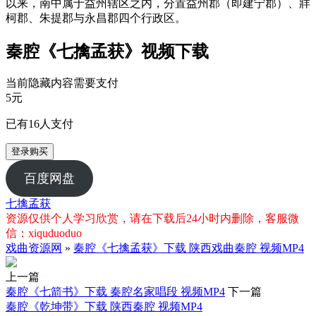
以来，南中属于益州辖区之内，分置益州郡（即建宁郡）、牂
柯郡、朱提郡与永昌郡四个行政区。
秦腔《七擒孟获》视频下载
当前隐藏内容需要支付
5元
已有
16
人支付
登录购买
百度网盘
七擒孟获
资源仅供个人学习欣赏，请在下载后24小时内删除，客服微
信：xiquduoduo
戏曲资源网
»
秦腔《七擒孟获》下载 陕西戏曲秦腔 视频MP4
上一篇
秦腔《七箭书》下载 秦腔名家唱段 视频MP4
下一篇
秦腔《乾坤带》下载 陕西秦腔 视频MP4