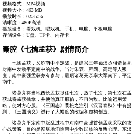
视频格式：MP4视频
视频大小：463 MB
播放时长：02:35:56
清晰度：480P高清
播放设备：看戏机、唱戏机、手机、电脑、平板电脑
存储设备：U盘、TF卡、内存卡
秦腔《七擒孟获》剧情简介
七擒孟获，又称南中平定战，是建兴三年蜀汉丞相诸葛亮
对南中发动平定南中的战争。当时朱褒、雍闿、高定等人叛
变，南中豪强孟获亦有参与，最后诸葛亮亲率大军南下，平定
南中。
诸葛亮将当地酋长孟获捉住七次，放了七次，第七次在孟
获城将孟获擒拿，并使他真正服输，不再为敌。比喻运用策
略，使对方心服。《三国志》裴松之注引《汉晋春秋》中有提
到，《三国演义》进行了大幅度的改编和虚构创造。
诸葛亮平定南中叛乱过程中对南中豪强首领孟获采取的攻
心战策略，目的是彻底地消除南中少数民族的反叛心理。东汉