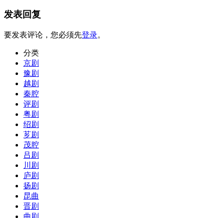
发表回复
要发表评论，您必须先
登录
。
分类
京剧
豫剧
越剧
秦腔
评剧
粤剧
绍剧
芗剧
茂腔
吕剧
川剧
庐剧
扬剧
昆曲
晋剧
曲剧