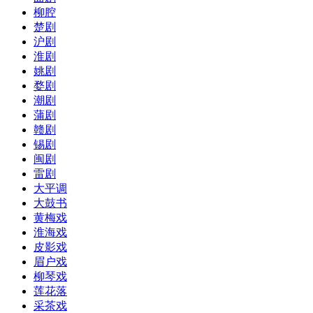
柳腔
楚剧
沪剧
淮剧
姚剧
婺剧
潮剧
蒲剧
赣剧
锡剧
闽剧
雷剧
大平调
大鼓书
黄梅戏
淮海戏
皮影戏
眉户戏
柳琴戏
莲花落
采茶戏