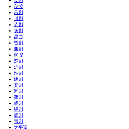
芗剧
茂腔
吕剧
川剧
庐剧
扬剧
昆曲
晋剧
曲剧
柳腔
楚剧
沪剧
淮剧
姚剧
婺剧
潮剧
蒲剧
赣剧
锡剧
闽剧
雷剧
大平调