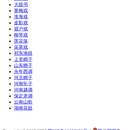
大鼓书
黄梅戏
淮海戏
皮影戏
眉户戏
柳琴戏
莲花落
采茶戏
祁东渔鼓
上党梆子
山东梆子
永年西调
河北梆子
河南坠子
河南越调
保定老调
云南山歌
湖南花鼓