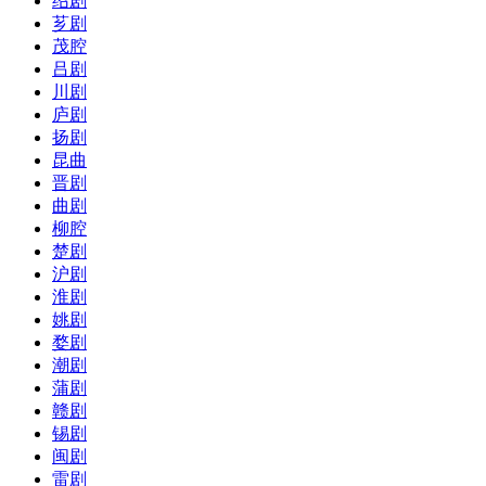
绍剧
芗剧
茂腔
吕剧
川剧
庐剧
扬剧
昆曲
晋剧
曲剧
柳腔
楚剧
沪剧
淮剧
姚剧
婺剧
潮剧
蒲剧
赣剧
锡剧
闽剧
雷剧