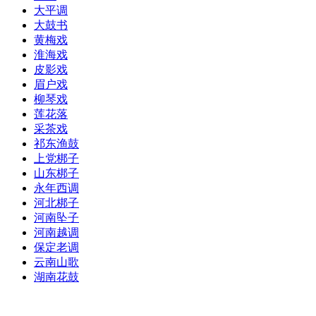
大平调
大鼓书
黄梅戏
淮海戏
皮影戏
眉户戏
柳琴戏
莲花落
采茶戏
祁东渔鼓
上党梆子
山东梆子
永年西调
河北梆子
河南坠子
河南越调
保定老调
云南山歌
湖南花鼓