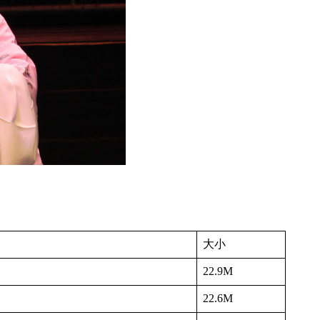
大小
22.9M
22.6M