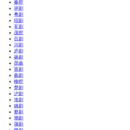
秦腔
评剧
粤剧
绍剧
芗剧
茂腔
吕剧
川剧
庐剧
扬剧
昆曲
晋剧
曲剧
柳腔
楚剧
沪剧
淮剧
姚剧
婺剧
潮剧
蒲剧