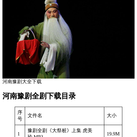
河南豫剧大全下载
河南豫剧全剧下载目录
序
文件名
大小
号
豫剧全剧《大祭桩》上集 虎美
1
19.9M
玲.MP3