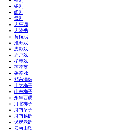
赣剧
锡剧
闽剧
雷剧
大平调
大鼓书
黄梅戏
淮海戏
皮影戏
眉户戏
柳琴戏
莲花落
采茶戏
祁东渔鼓
上党梆子
山东梆子
永年西调
河北梆子
河南坠子
河南越调
保定老调
云南山歌