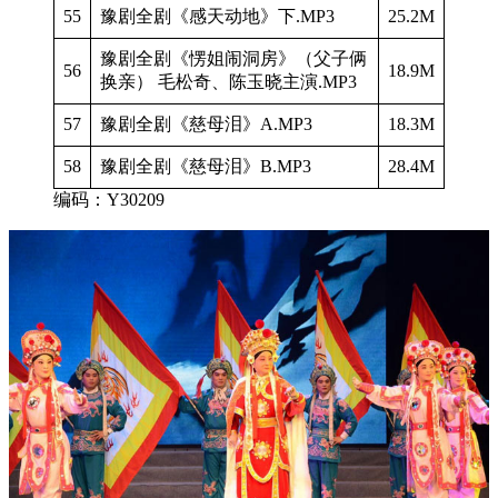
55
豫剧全剧《感天动地》下.MP3
25.2M
豫剧全剧《愣姐闹洞房》（父子俩
56
18.9M
换亲） 毛松奇、陈玉晓主演.MP3
57
豫剧全剧《慈母泪》A.MP3
18.3M
58
豫剧全剧《慈母泪》B.MP3
28.4M
编码：Y30209