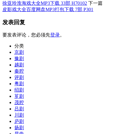
徐亚玲淮海戏大全MP3下载 33部 H70102
下一篇
皮影戏大全百度网盘MP3打包下载 7部 P301
发表回复
要发表评论，您必须先
登录
。
分类
京剧
豫剧
越剧
秦腔
评剧
粤剧
绍剧
芗剧
茂腔
吕剧
川剧
庐剧
扬剧
昆曲