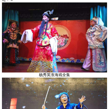
杨秀英淮海戏全集