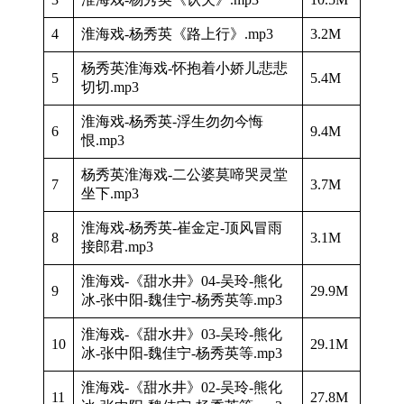
4
淮海戏-杨秀英《路上行》.mp3
3.2M
杨秀英淮海戏-怀抱着小娇儿悲悲
5
5.4M
切切.mp3
淮海戏-杨秀英-浮生勿勿今悔
6
9.4M
恨.mp3
杨秀英淮海戏-二公婆莫啼哭灵堂
7
3.7M
坐下.mp3
淮海戏-杨秀英-崔金定-顶风冒雨
8
3.1M
接郎君.mp3
淮海戏-《甜水井》04-吴玲-熊化
9
29.9M
冰-张中阳-魏佳宁-杨秀英等.mp3
淮海戏-《甜水井》03-吴玲-熊化
10
29.1M
冰-张中阳-魏佳宁-杨秀英等.mp3
淮海戏-《甜水井》02-吴玲-熊化
11
27.8M