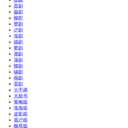
晋剧
曲剧
柳腔
楚剧
沪剧
淮剧
姚剧
婺剧
潮剧
蒲剧
赣剧
锡剧
闽剧
雷剧
大平调
大鼓书
黄梅戏
淮海戏
皮影戏
眉户戏
柳琴戏