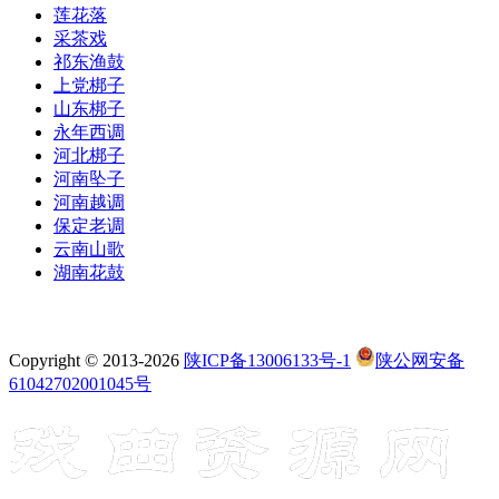
莲花落
采茶戏
祁东渔鼓
上党梆子
山东梆子
永年西调
河北梆子
河南坠子
河南越调
保定老调
云南山歌
湖南花鼓
Copyright © 2013-2026
陕ICP备13006133号-1
陕公网安备
61042702001045号