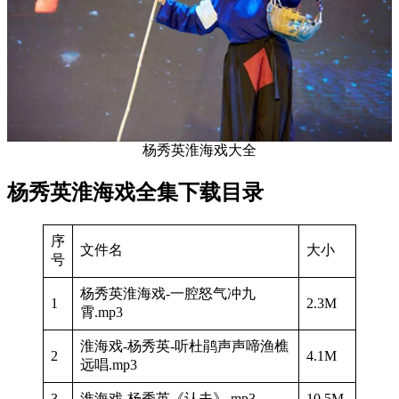
杨秀英淮海戏大全
杨秀英淮海戏全集下载目录
序
文件名
大小
号
杨秀英淮海戏-一腔怒气冲九
1
2.3M
霄.mp3
淮海戏-杨秀英-听杜鹃声声啼渔樵
2
4.1M
远唱.mp3
3
淮海戏-杨秀英《认夫》.mp3
10.5M