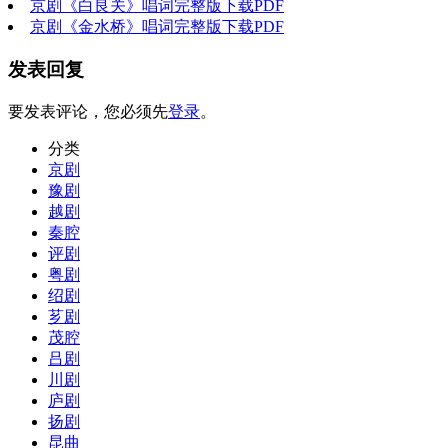
京剧《白良关》唱词完整版下载PDF
京剧《金水桥》唱词完整版下载PDF
发表回复
要发表评论，您必须先
登录
。
分类
京剧
豫剧
越剧
秦腔
评剧
粤剧
绍剧
芗剧
茂腔
吕剧
川剧
庐剧
扬剧
昆曲