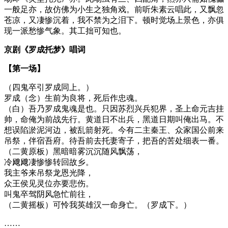
一般足亦，故仿佛为小生之独角戏。前听朱素云唱此，又飘忽
苍凉，又凄惨沉着，我不禁为之泪下。顿时觉场上景色，亦俱
现一派愁惨气象。其工拙可知也。
京剧《罗成托梦》唱词
【第一场】
（四鬼卒引罗成同上。）
罗成（念）生前为良将，死后作忠魂。
（白）吾乃罗成鬼魂是也。只因苏烈兴兵犯界，圣上命元吉挂
帅，命俺为前战先行。黄道日不出兵，黑道日期叫俺出马。不
想误陷淤泥河边，被乱箭射死。今有二主秦王、众家国公前来
吊祭，伴宿吾府。待吾前去托妻寄子，把吾的苦处细表一番。
（二黄原板）黑暗暗雾沉沉随风飘荡，
冷飕飕凄惨惨转回故乡。
我主爷来吊祭龙恩光降，
众王侯见灵位亦要悲伤。
叫鬼卒驾阴风急忙前往，
（二黄摇板）可怜我英雄汉一命身亡。（罗成下。）
……