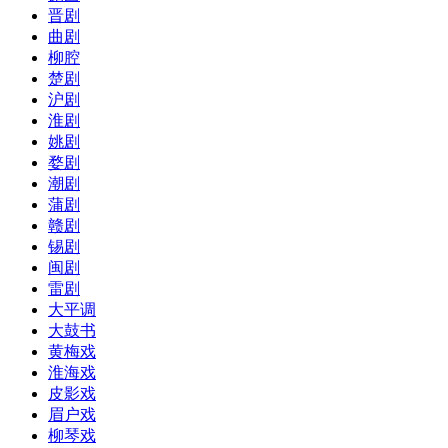
晋剧
曲剧
柳腔
楚剧
沪剧
淮剧
姚剧
婺剧
潮剧
蒲剧
赣剧
锡剧
闽剧
雷剧
大平调
大鼓书
黄梅戏
淮海戏
皮影戏
眉户戏
柳琴戏