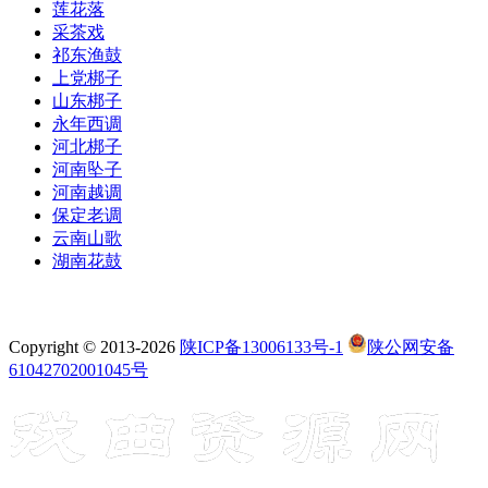
莲花落
采茶戏
祁东渔鼓
上党梆子
山东梆子
永年西调
河北梆子
河南坠子
河南越调
保定老调
云南山歌
湖南花鼓
Copyright © 2013-2026
陕ICP备13006133号-1
陕公网安备
61042702001045号