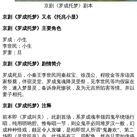
京剧《罗成托梦》剧本
京剧《罗成托梦》又名《托兆小显》
京剧《罗成托梦》主要角色
罗成：小生
李世民：小生
罗妻：旦
京剧《罗成托梦》剧情简介
罗成死后，小秦王李世民同秦叔宝、徐茂公、程咬金等亲诣其
家祭奠，伴宿灵堂。罗成鬼魂降灵受祭，见李世民等均假寐在
旁，遂入梦显灵，备诉身死惨状，及为元吉所陷害等情。并以
妻子相托。
京剧《罗成托梦》注释
前本即《罗成叫关》。此剧首场，系罗成魂率领四鬼卒绕场行
唱，纯用唢呐腔。惟每唱一节，则众鬼卒必同堆罗汉一般，幻
成种种怪戏，颇足令人发噱，是殆即世人所谓“鬼趣欢”。第二
场即《灵堂托兆》亦。此场虽有三、四配角，然亦只需如傀儡