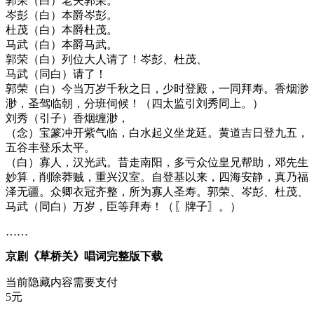
郭荣（白）老夫郭荣。
岑彭（白）本爵岑彭。
杜茂（白）本爵杜茂。
马武（白）本爵马武。
郭荣（白）列位大人请了！岑彭、杜茂、
马武（同白）请了！
郭荣（白）今当万岁千秋之日，少时登殿，一同拜寿。香烟渺
渺，圣驾临朝，分班伺候！（四太监引刘秀同上。）
刘秀（引子）香烟缠渺，
（念）宝篆冲开紫气临，白水起义坐龙廷。黄道吉日登九五，
五谷丰登乐太平。
（白）寡人，汉光武。昔走南阳，多亏众位皇兄帮助，邓先生
妙算，削除莽贼，重兴汉室。自登基以来，四海安静，真乃福
泽无疆。众卿衣冠齐整，所为寡人圣寿。郭荣、岑彭、杜茂、
马武（同白）万岁，臣等拜寿！（〖牌子〗。）
……
京剧《草桥关》唱词完整版下载
当前隐藏内容需要支付
5元