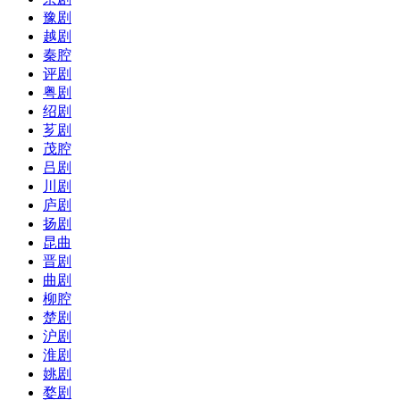
豫剧
越剧
秦腔
评剧
粤剧
绍剧
芗剧
茂腔
吕剧
川剧
庐剧
扬剧
昆曲
晋剧
曲剧
柳腔
楚剧
沪剧
淮剧
姚剧
婺剧