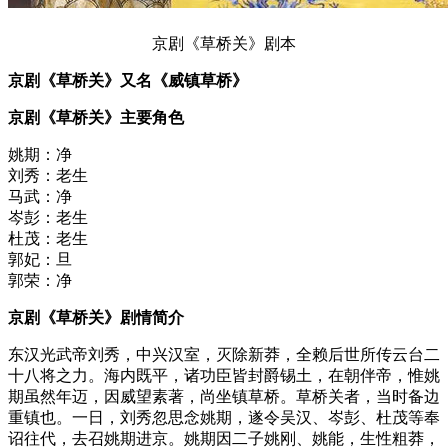
京剧《草桥关》剧本
京剧《草桥关》又名《威镇草桥》
京剧《草桥关》主要角色
姚期：净
刘秀：老生
马武：净
岑彭：老生
杜茂：老生
郭妃：旦
郭荣：净
京剧《草桥关》剧情简介
东汉光武帝刘秀，中兴汉室，灭除新莽，全赖后世所传云台二
十八将之力。海内既平，诸功臣皆封爵锡土，在朝伴帝，惟姚
期虽然年迈，因威望素著，尚坐镇草桥。草桥关者，当时备边
重镇也。一日，刘秀忽思念姚期，遂令吴汉、岑彭、杜茂等奉
诏往代，去召姚期进京。姚期因二子姚刚、姚能，生性粗莽，