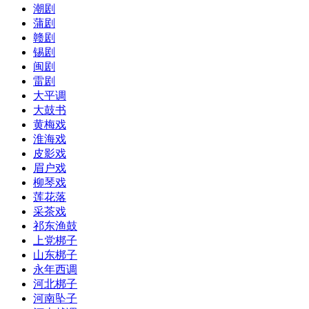
潮剧
蒲剧
赣剧
锡剧
闽剧
雷剧
大平调
大鼓书
黄梅戏
淮海戏
皮影戏
眉户戏
柳琴戏
莲花落
采茶戏
祁东渔鼓
上党梆子
山东梆子
永年西调
河北梆子
河南坠子