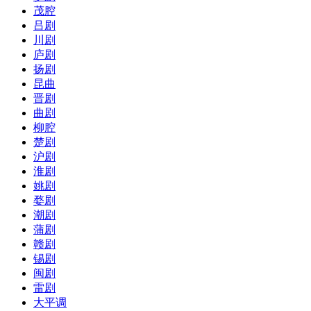
茂腔
吕剧
川剧
庐剧
扬剧
昆曲
晋剧
曲剧
柳腔
楚剧
沪剧
淮剧
姚剧
婺剧
潮剧
蒲剧
赣剧
锡剧
闽剧
雷剧
大平调