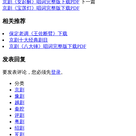
京剧《女起解》唱词完整版下载PDF
下一篇
京剧《宝莲灯》唱词完整版下载PDF
相关推荐
保定老调《王佐断臂》下载
京剧十大经典剧目
京剧《八大锤》唱词完整版下载PDF
发表回复
要发表评论，您必须先
登录
。
分类
京剧
豫剧
越剧
秦腔
评剧
粤剧
绍剧
芗剧