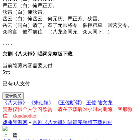
严正芳（白）俺严正芳。
狄雷（白）俺狄雷。
岳云（白）俺岳云。何元庆、严正芳、狄雷、
岳云（同白）请了。奉了元帅将令，催押粮草，回营交令。
众将官，催军前往！（八龙套同允。众人同下。）
……
京剧《八大锤》唱词完整版下载
当前隐藏内容需要支付
5元
已有
0
人支付
登录购买
《八大锤》
《朱仙镇》
《王佐断臂》
王佐
陆文龙
资源仅供个人学习欣赏，请在下载后24小时内删除，客服微
信：xiquduoduo
戏曲资源网
»
京剧《八大锤》唱词完整版下载PDF
上一篇