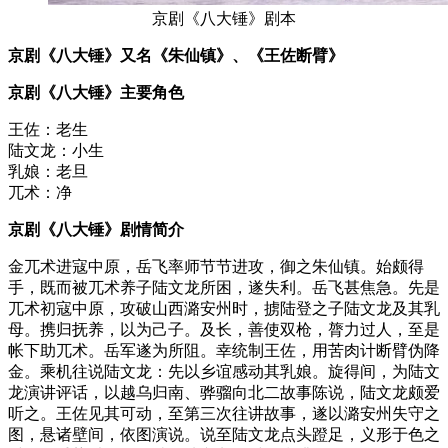
京剧《八大锤》剧本
京剧《八大锤》又名《朱仙镇》、《王佐断臂》
京剧《八大锤》主要角色
王佐：老生
陆文龙：小生
乳娘：老旦
兀术：净
京剧《八大锤》剧情简介
金兀术进寇中原，岳飞率师节节进攻，御之朱仙镇。始颇得
手，既而被兀术养子陆文龙所困，遂失利。岳飞甚焦急。先是
兀术初寇中原，攻破山西潞安州时，掳陆登之子陆文龙及其乳
母。携归抚养，以为己子。及长，善使双枪，膂力过人，至是
帐下助兀术。岳军遂为所阻。幸统制王佐，用苦肉计断臂伪降
金。乘机往说陆文龙：先以乡谊感动其乳娘。旋得间，为陆文
龙演讲评话，以越乌归南、骅骝向北二故事陈说，陆文龙颇爱
听之。王佐见其可动，至第三次往讲故事，遂以潞安州失守之
图，悬诸壁间，依图演说。说至陆文龙点头蹬足，义形于色之