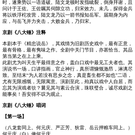
时，遂乘势以一语道破。陆文龙顿时发指眦裂，倒身拜谢，且
问计于王佐。王佐嘱其伺隙立功，归宋效力。未几，探得金兵
将以铁浮柁攻营，陆文龙乃以一箭书报知岳军。届期身为内
应，与岳飞并力夹击，大败金兵，乃归宋。
京剧《八大锤》注释
本剧本于《精忠说岳》，其戏情为旧剧历史戏中，最有正意，
最有骨格，最有隽味之作。全剧中关门节目，亦甚恰当。其品
第当第之在上上乘。
此剧尤为叫天生平最得意之作，盖白口戏中最见工夫者也。其
演说书一场，口讲指画，官止神行，真所谓慷慨激昂，淋漓尽
致。至结末“为人若没有思乡之念，真是畜生都不如也”二语，
尤有无限感慨，无限寓意。演剧至此，殆真以戏中人自居，而
忘其为演戏者欤？曩见其与素云合演，珠联璧合，诚尽戏剧之
能事矣！吾安得不叹为观止。
京剧《八大锤》唱词
【第一场】
（八龙套同上。何元庆、严正芳、狄雷、岳云押粮车同上。）
何元庆（白）俺何元庆。