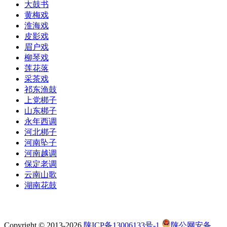
大鼓书
黄梅戏
淮海戏
皮影戏
眉户戏
柳琴戏
莲花落
采茶戏
祁东渔鼓
上党梆子
山东梆子
永年西调
河北梆子
河南坠子
河南越调
保定老调
云南山歌
湖南花鼓
Copyright © 2013-2026
陕ICP备13006133号-1
陕公网安备