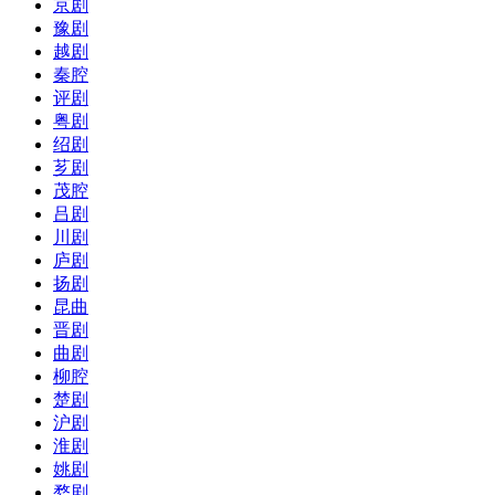
京剧
豫剧
越剧
秦腔
评剧
粤剧
绍剧
芗剧
茂腔
吕剧
川剧
庐剧
扬剧
昆曲
晋剧
曲剧
柳腔
楚剧
沪剧
淮剧
姚剧
婺剧