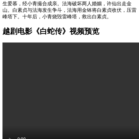
生爱慕，经小青撮合成亲。法海破坏两人婚姻，许仙出走金
山。白素贞与法海发生争斗，法海用金钵将白素贞收伏，压雷
峰塔下。十年后，小青烧毁雷峰塔，救出白素贞。
越剧电影《白蛇传》视频预览