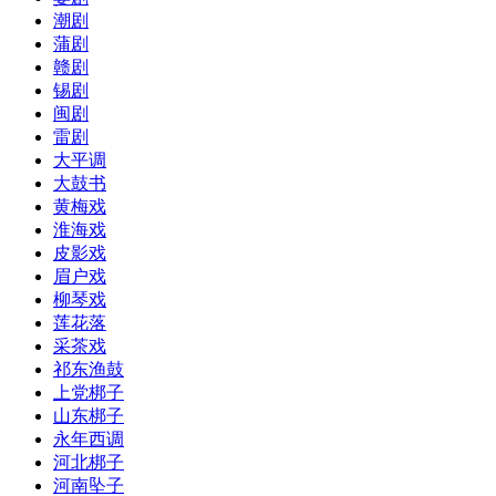
潮剧
蒲剧
赣剧
锡剧
闽剧
雷剧
大平调
大鼓书
黄梅戏
淮海戏
皮影戏
眉户戏
柳琴戏
莲花落
采茶戏
祁东渔鼓
上党梆子
山东梆子
永年西调
河北梆子
河南坠子