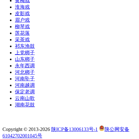
黄梅戏
淮海戏
皮影戏
眉户戏
柳琴戏
莲花落
采茶戏
祁东渔鼓
上党梆子
山东梆子
永年西调
河北梆子
河南坠子
河南越调
保定老调
云南山歌
湖南花鼓
Copyright © 2013-2026
陕ICP备13006133号-1
陕公网安备
61042702001045号