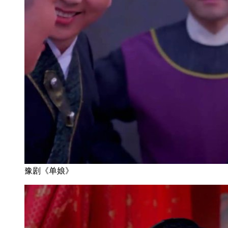
豫剧《单娘》