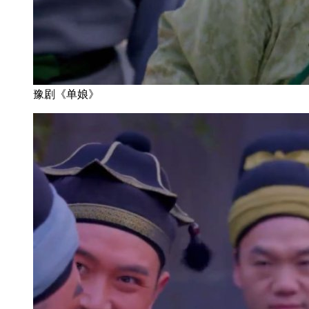
豫剧《单娘》