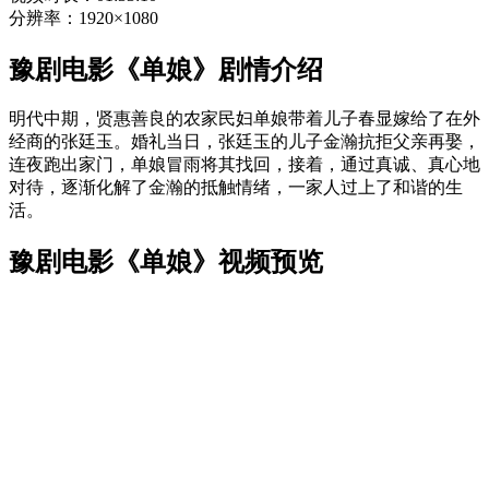
分辨率：1920×1080
豫剧电影《单娘》剧情介绍
明代中期，贤惠善良的农家民妇单娘带着儿子春显嫁给了在外
经商的张廷玉。婚礼当日，张廷玉的儿子金瀚抗拒父亲再娶，
连夜跑出家门，单娘冒雨将其找回，接着，通过真诚、真心地
对待，逐渐化解了金瀚的抵触情绪，一家人过上了和谐的生
活。
豫剧电影《单娘》视频预览