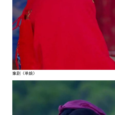
豫剧《单娘》