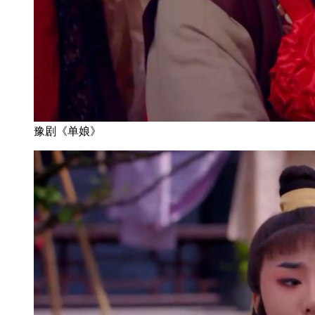
豫剧《单娘》