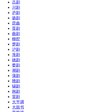
吕剧
川剧
庐剧
扬剧
昆曲
晋剧
曲剧
柳腔
楚剧
沪剧
淮剧
姚剧
婺剧
潮剧
蒲剧
赣剧
锡剧
闽剧
雷剧
大平调
大鼓书