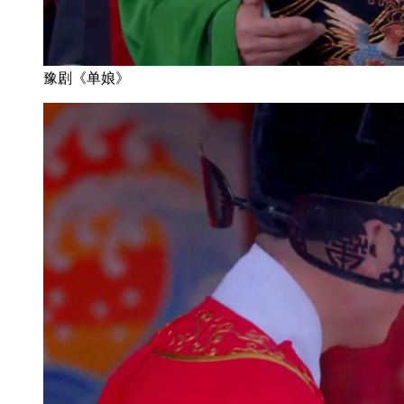
豫剧《单娘》