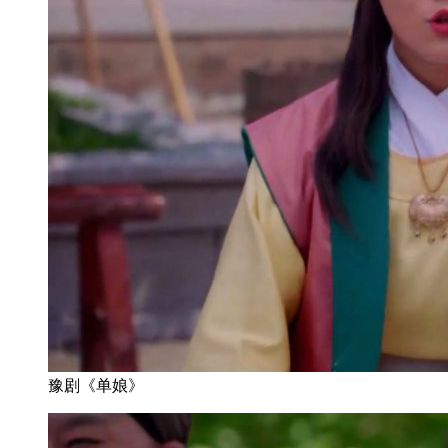
豫剧《单娘》