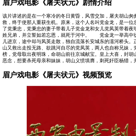
眉户戏电影《屠夫状元》剧情介绍
该片讲述的是在一个寒冷的冬日黄昏，风雪交加，屠夫胡山匆
救，终于使那人重获生机。原来，这个人名叫党金龙，是一位
了党秉忠，党秉忠的妻子带着儿子党金龙和女儿党凤英带着夜
姓兄弟，并立誓如若忘恩，就死于河中。 党金龙一举高中状
儿进京，途中却与凤英走散，独自流落长安城东的濡河桥头。
山又救出走投无路、欲跳河自尽的党凤英，两人也自称兄妹，
榜，党母取出夜明珠，命胡山前往京城献宝。皇上大喜，封胡
恶念，想要杀死母亲和妹妹，胡山义愤填膺，刺死奸臣杨猎，
眉户戏电影《屠夫状元》视频预览