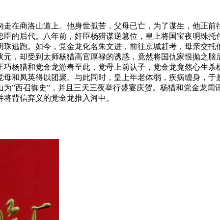
匆走在商洛山道上。他身世孤苦，父母已亡，为了谋生，他正前
忠臣的后代。八年前，奸臣杨猎谋逆篡位，皇上将国宝夜明珠托
明珠逃跑。如今，党金龙化名朱文进，前往京城赶考，母亲交托
元，却受到太师杨猎高官厚禄的诱惑，竟然将国仇家恨抛之脑
正巧杨猎和党金龙游春至此，党母上前认子，党金龙竟然心生杀
党母和凤英得以团聚。与此同时，皇上年老体弱，疾病缠身，于
山为”西召御史”，并且三天三夜举行盛宴庆贺。杨猎和党金龙闻
并将背信弃义的党金龙推入河中。