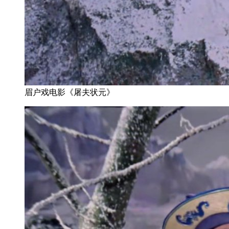
眉户戏电影《屠夫状元》