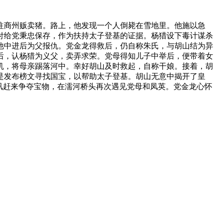
往商州贩卖猪。路上，他发现一个人倒毙在雪地里。他施以急
付给党秉忠保存，作为扶持太子登基的证据。杨猎设下毒计谋杀
他中进后为父报仇。党金龙得救后，仍自称朱氏，与胡山结为异
后，认杨猎为义父，卖弄求荣。党母得知儿子中举后，便带着女
机，将母亲踢落河中。幸好胡山及时救起，自称干娘。接着，胡
是发布榜文寻找国宝，以帮助太子登基。胡山无意中揭开了皇
讯赶来争夺宝物，在濡河桥头再次遇见党母和凤英。党金龙心怀