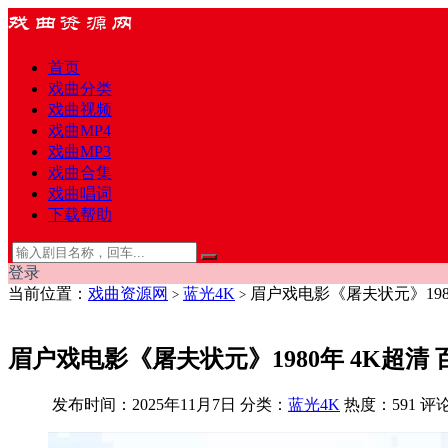
首页
戏曲分类
戏曲视频
戏曲MP4
戏曲MP3
戏曲合集
戏曲唱词
下载帮助
登录
当前位置：
戏曲资源网
蓝光4K
眉户戏电影《屠夫状元》1980
>
>
眉户戏电影《屠夫状元》1980年 4K超清 百
发布时间：2025年11月7日
分类：
蓝光4K
热度：591
评