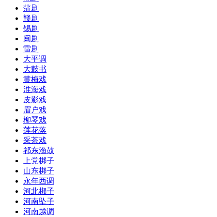
蒲剧
赣剧
锡剧
闽剧
雷剧
大平调
大鼓书
黄梅戏
淮海戏
皮影戏
眉户戏
柳琴戏
莲花落
采茶戏
祁东渔鼓
上党梆子
山东梆子
永年西调
河北梆子
河南坠子
河南越调