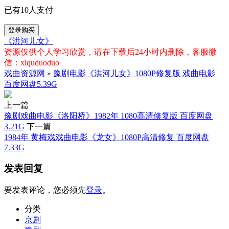
已有
10
人支付
登录购买
《洪河儿女》
资源仅供个人学习欣赏，请在下载后24小时内删除，客服微
信：xiquduoduo
戏曲资源网
»
豫剧电影《洪河儿女》1080P修复版 戏曲电影
百度网盘5.39G
上一篇
豫剧戏曲电影《洛阳桥》1982年 1080高清修复版 百度网盘
3.21G
下一篇
1984年 黄梅戏戏曲电影《龙女》1080P高清修复 百度网盘
7.33G
发表回复
要发表评论，您必须先
登录
。
分类
京剧