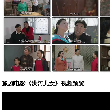
豫剧电影《洪河儿女》视频预览