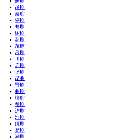
豫剧
越剧
秦腔
评剧
粤剧
绍剧
芗剧
茂腔
吕剧
川剧
庐剧
扬剧
昆曲
晋剧
曲剧
柳腔
楚剧
沪剧
淮剧
姚剧
婺剧
潮剧