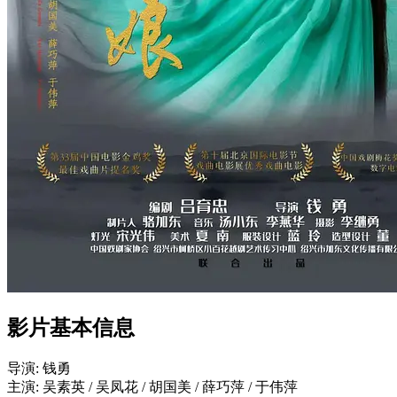
影片基本信息
导演: 钱勇
主演: 吴素英 / 吴凤花 / 胡国美 / 薛巧萍 / 于伟萍