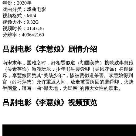
年份：2020年
戏曲分类：戏曲电影
视频格式：MP4
视频大小：9.32G
视频时长：01:47:36
分辨率：4096×2160
吕剧电影《李慧娘》剧情介绍
南宋末年，国难之时，奸相贾似道（胡国美饰）携歌妓李慧娘
（吴素英饰）游湖玩乐，少年书生裴舜卿（吴凤花饰）拦船痛
斥，李慧娘因赞其“美哉少年”，惨被贾似道杀害。李慧娘得判
官（薛巧萍饰）允许重返人间，放走被贾所囚的裴舜卿，火烧
半闲堂，谱写一曲“撼天地，为民疾”的伟大女性的颂歌。
吕剧电影《李慧娘》视频预览