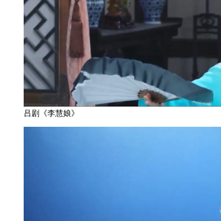
吕剧《李慧娘》