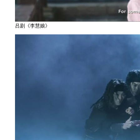
吕剧《李慧娘》