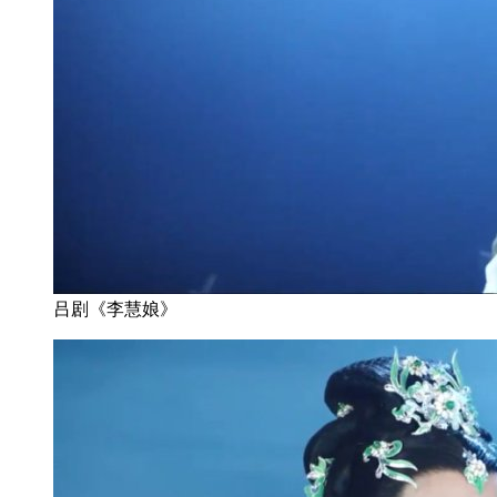
吕剧《李慧娘》