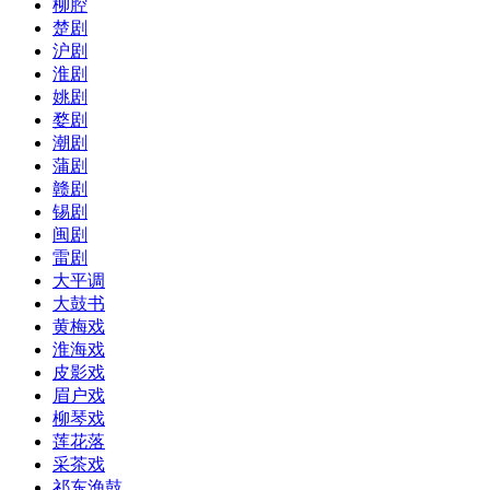
柳腔
楚剧
沪剧
淮剧
姚剧
婺剧
潮剧
蒲剧
赣剧
锡剧
闽剧
雷剧
大平调
大鼓书
黄梅戏
淮海戏
皮影戏
眉户戏
柳琴戏
莲花落
采茶戏
祁东渔鼓