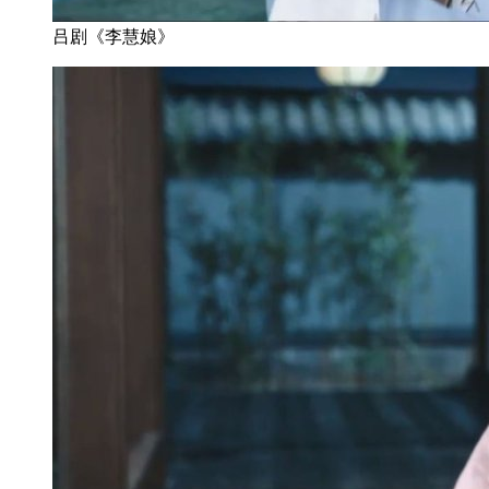
吕剧《李慧娘》