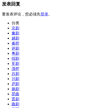
发表回复
要发表评论，您必须先
登录
。
分类
京剧
豫剧
越剧
秦腔
评剧
粤剧
绍剧
芗剧
茂腔
吕剧
川剧
庐剧
扬剧
昆曲
晋剧
曲剧