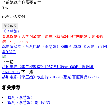
当前隐藏内容需要支付
5元
已有
20
人支付
登录购买
《李慧娘》
资源仅供个人学习欣赏，请在下载后24小时内删除，客服微
信：xiquduoduo
戏曲资源网
»
吕剧电影《李慧娘》戏曲片 2020 4K蓝光 百度网
盘9.32G
上一篇
吕剧电影《李二嫂改嫁》1957胶片转录1080P百度网盘
7.64G/1.9G
下一篇
越剧电影《李三娘》戏曲片 2012 4K蓝光 百度网盘12.89G
相关推荐
越剧《李慧娘》
扬剧《李慧娘》剧目介绍