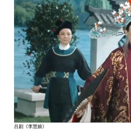
吕剧《李慧娘》