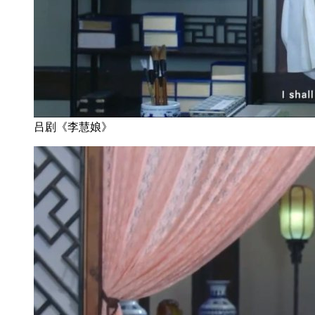
吕剧《李慧娘》