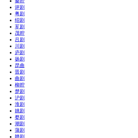
秦腔
评剧
粤剧
绍剧
芗剧
茂腔
吕剧
川剧
庐剧
扬剧
昆曲
晋剧
曲剧
柳腔
楚剧
沪剧
淮剧
姚剧
婺剧
潮剧
蒲剧
赣剧