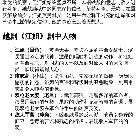
取党的机密，但江姐始终坚贞不屈，以钢铁般的意志与敌人进
行斗争。她鼓励狱中的同志保持信念，坚持斗争。最终，在重
庆解放前夕，江姐英勇就义，她用生命诠释了对党的忠诚和对
革命事业的坚定信仰，她的事迹激励着无数人。
越剧《江姐》剧中人物
江姐（旦角）
：英勇无畏、坚贞不屈的革命女战士。演
员通过坚定的眼神、激昂的唱腔和沉稳的动作，将江姐
的革命意志、对同志的关怀以及面对敌人时的大义凛
然，展现得震撼人心。
甫志高（小生）
：贪生怕死、卑鄙无耻的叛徒。演员以
懦弱的神态、谄媚的言语和背叛时的丑恶嘴脸，刻画甫
志高令人唾弃的形象。
双枪老太婆（老旦）
：武艺高强、足智多谋的革命者。
演员用豪迈的气概、果敢的动作和充满智慧的言语，展
现双枪老太婆在革命斗争中的飒爽英姿。
敌人军官（净角）
：凶狠残暴的反动派。演员以狰狞的
面容、恶毒的言语和残忍的行径，表现敌人军官的凶
恶。