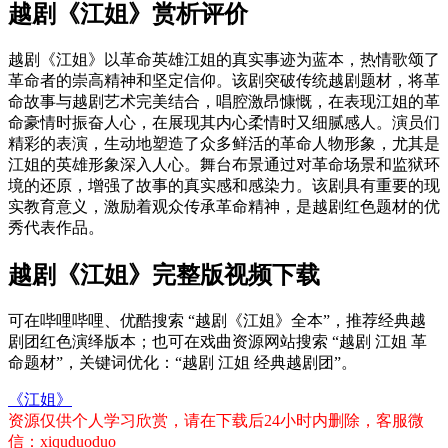
越剧《江姐》赏析评价
越剧《江姐》以革命英雄江姐的真实事迹为蓝本，热情歌颂了
革命者的崇高精神和坚定信仰。该剧突破传统越剧题材，将革
命故事与越剧艺术完美结合，唱腔激昂慷慨，在表现江姐的革
命豪情时振奋人心，在展现其内心柔情时又细腻感人。演员们
精彩的表演，生动地塑造了众多鲜活的革命人物形象，尤其是
江姐的英雄形象深入人心。舞台布景通过对革命场景和监狱环
境的还原，增强了故事的真实感和感染力。该剧具有重要的现
实教育意义，激励着观众传承革命精神，是越剧红色题材的优
秀代表作品。
越剧《江姐》完整版视频下载
可在哔哩哔哩、优酷搜索 “越剧《江姐》全本”，推荐经典越
剧团红色演绎版本；也可在戏曲资源网站搜索 “越剧 江姐 革
命题材”，关键词优化：“越剧 江姐 经典越剧团”。
《江姐》
资源仅供个人学习欣赏，请在下载后24小时内删除，客服微
信：xiquduoduo