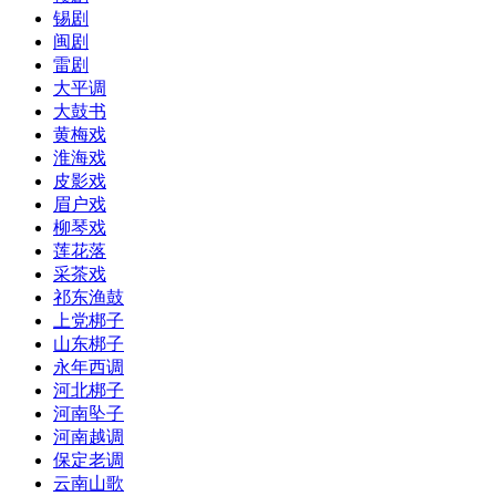
锡剧
闽剧
雷剧
大平调
大鼓书
黄梅戏
淮海戏
皮影戏
眉户戏
柳琴戏
莲花落
采茶戏
祁东渔鼓
上党梆子
山东梆子
永年西调
河北梆子
河南坠子
河南越调
保定老调
云南山歌