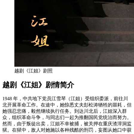
越剧《江姐》剧照
越剧《江姐》剧情简介
1948 年，中共地下党员江雪琴（江姐）受组织委派，前往川
北开展革命工作。在途中，她惊悉丈夫彭松涛牺牲的噩耗，但
她强忍悲痛，毅然继续执行任务。到达川北后，江姐深入群
众，组织革命斗争，与同志们一起为推翻国民党统治而努力。
然而，由于叛徒出卖，江姐不幸被捕，被关押在重庆渣滓洞监
狱。在狱中，敌人对她施以各种残酷的刑罚，妄图从她口中获