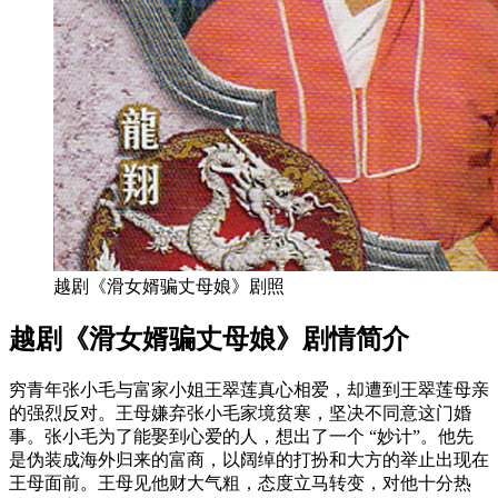
越剧《滑女婿骗丈母娘》剧照
越剧《滑女婿骗丈母娘》剧情简介
穷青年张小毛与富家小姐王翠莲真心相爱，却遭到王翠莲母亲
的强烈反对。王母嫌弃张小毛家境贫寒，坚决不同意这门婚
事。张小毛为了能娶到心爱的人，想出了一个 “妙计”。他先
是伪装成海外归来的富商，以阔绰的打扮和大方的举止出现在
王母面前。王母见他财大气粗，态度立马转变，对他十分热