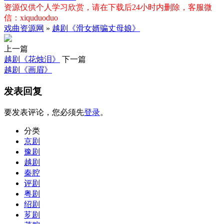
资源仅供个人学习欣赏，请在下载后24小时内删除，客服微
信：xiquduoduo
戏曲资源网
»
越剧《滑女婿骗丈母娘》
上一篇
越剧《花烛泪》
下一篇
越剧《画眉》
发表回复
要发表评论，您必须先
登录
。
分类
京剧
豫剧
越剧
秦腔
评剧
粤剧
绍剧
芗剧