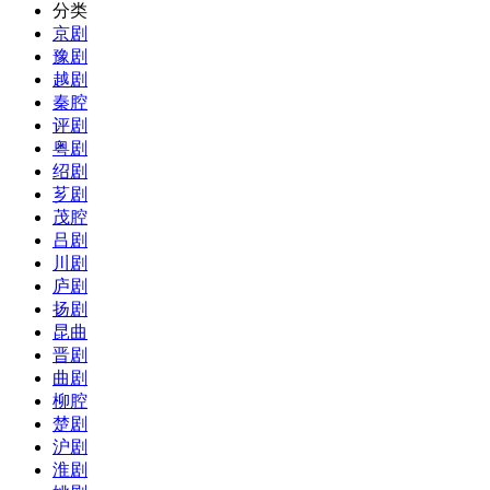
分类
京剧
豫剧
越剧
秦腔
评剧
粤剧
绍剧
芗剧
茂腔
吕剧
川剧
庐剧
扬剧
昆曲
晋剧
曲剧
柳腔
楚剧
沪剧
淮剧