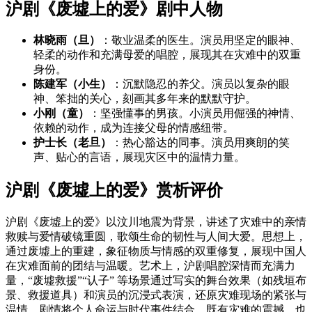
沪剧《废墟上的爱》剧中人物
林晓雨（旦）
：敬业温柔的医生。演员用坚定的眼神、
轻柔的动作和充满母爱的唱腔，展现其在灾难中的双重
身份。
陈建军（小生）
：沉默隐忍的养父。演员以复杂的眼
神、笨拙的关心，刻画其多年来的默默守护。
小刚（童）
：坚强懂事的男孩。小演员用倔强的神情、
依赖的动作，成为连接父母的情感纽带。
护士长（老旦）
：热心豁达的同事。演员用爽朗的笑
声、贴心的言语，展现灾区中的温情力量。
沪剧《废墟上的爱》赏析评价
沪剧《废墟上的爱》以汶川地震为背景，讲述了灾难中的亲情
救赎与爱情破镜重圆，歌颂生命的韧性与人间大爱。思想上，
通过废墟上的重建，象征物质与情感的双重修复，展现中国人
在灾难面前的团结与温暖。艺术上，沪剧唱腔深情而充满力
量，“废墟救援”“认子” 等场景通过写实的舞台效果（如残垣布
景、救援道具）和演员的沉浸式表演，还原灾难现场的紧张与
温情。剧情将个人命运与时代事件结合，既有灾难的震撼，也