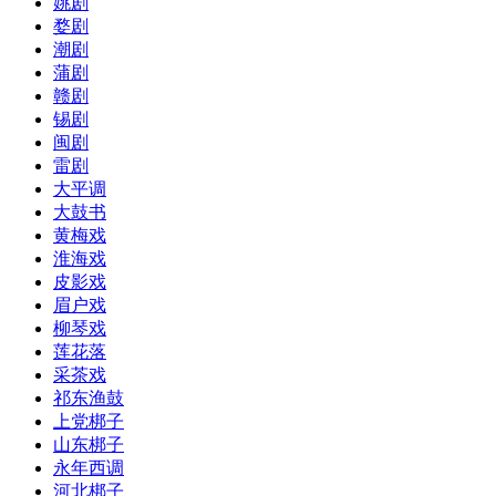
姚剧
婺剧
潮剧
蒲剧
赣剧
锡剧
闽剧
雷剧
大平调
大鼓书
黄梅戏
淮海戏
皮影戏
眉户戏
柳琴戏
莲花落
采茶戏
祁东渔鼓
上党梆子
山东梆子
永年西调
河北梆子