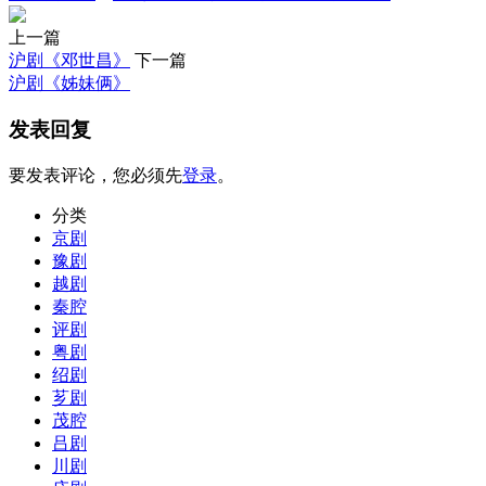
上一篇
沪剧《邓世昌》
下一篇
沪剧《姊妹俩》
发表回复
要发表评论，您必须先
登录
。
分类
京剧
豫剧
越剧
秦腔
评剧
粤剧
绍剧
芗剧
茂腔
吕剧
川剧