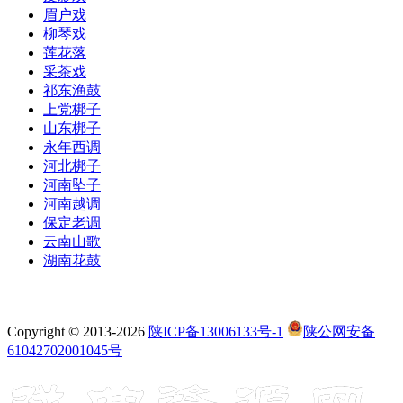
眉户戏
柳琴戏
莲花落
采茶戏
祁东渔鼓
上党梆子
山东梆子
永年西调
河北梆子
河南坠子
河南越调
保定老调
云南山歌
湖南花鼓
Copyright © 2013-2026
陕ICP备13006133号-1
陕公网安备
61042702001045号