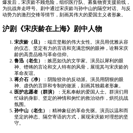
爆发后，宋庆龄不顾危险，组织医疗队、募集物资支援前线，
为抗战奔走呼号。剧中通过宋庆龄与孙中山的隔空对话、与反
动势力的激烈交锋等情节，刻画其伟大的爱国主义者形象。
沪剧《宋庆龄在上海》剧中人物
宋庆龄（旦）
：端庄坚毅的伟大女性。演员用优雅从容
的仪态、坚定有力的言语和充满悲悯的眼神，诠释宋庆
龄的高贵品格与革命信仰。
鲁迅（老生）
：嫉恶如仇的文学家。演员以犀利的眼
神、铿锵的言论和文人特有的风骨，展现其与宋庆龄的
革命友谊。
蒋介石（净）
：阴险狡诈的反动派。演员用阴狠的眼
神、虚伪的言辞和专制的做派，刻画其独裁者形象。
医护志愿者（群演）
：无私奉献的爱国人士。群演们用
忙碌的身影、坚定的神情和匆忙的救治动作，烘托抗战
氛围。
孙中山（老生）
：精神象征的革命先驱。演员以温和而
坚定的神态、隔空寄语的方式，展现宋庆龄对理想的坚
守。