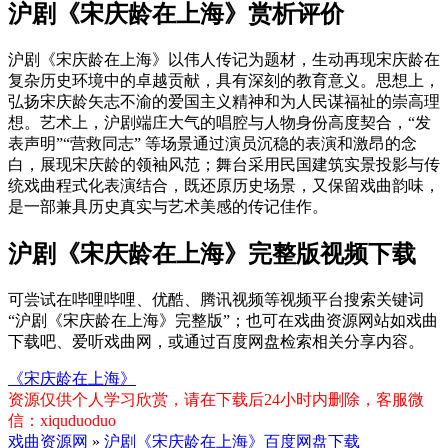
沪剧《宋庆龄在上海》赏析评价
沪剧《宋庆龄在上海》以伟人传记为题材，生动再现宋庆龄在
复杂历史环境中的卓越贡献，具有深刻的教育意义。思想上，
弘扬宋庆龄矢志不渝的爱国主义精神和为人民谋福祉的崇高理
想。艺术上，沪剧端庄大气的唱腔与人物身份高度契合，“发
表声明”“营救同志” 等场景通过演员沉稳的表演和激昂的念
白，展现宋庆龄的领袖风范；舞台采用民国建筑实景投影与传
统戏曲程式化表演结合，既还原历史场景，又保留戏曲韵味，
是一部兼具历史真实与艺术美感的传记佳作。
沪剧《宋庆龄在上海》完整版视频下载
可尝试在哔哩哔哩、优酷、腾讯视频等视频平台搜索关键词
“沪剧《宋庆龄在上海》完整版”；也可在戏曲资源网站如戏曲
下载吧、爱听戏曲网，或通过百度网盘检索相关分享内容。
《宋庆龄在上海》
资源仅供个人学习欣赏，请在下载后24小时内删除，客服微
信：xiquduoduo
戏曲资源网
»
沪剧《宋庆龄在上海》百度网盘下载