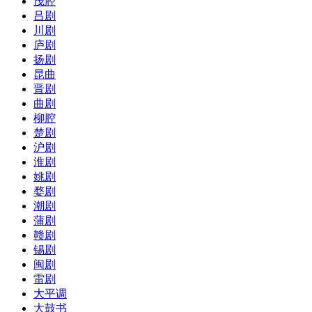
茂腔
吕剧
川剧
庐剧
扬剧
昆曲
晋剧
曲剧
柳腔
楚剧
沪剧
淮剧
姚剧
婺剧
潮剧
蒲剧
赣剧
锡剧
闽剧
雷剧
大平调
大鼓书