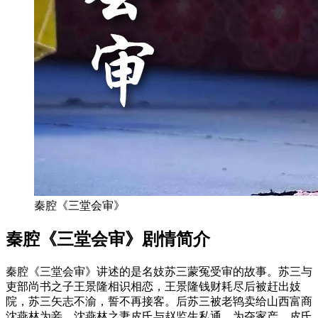
秦腔《三堂会审》
秦腔《三堂会审》剧情简介
秦腔《三堂会审》讲述的是名妓苏三蒙冤受审的故事。苏三与
吏部尚书之子王景隆相识相恋，王景隆钱财耗尽后被赶出妓
院，苏三矢志不渝，誓不再接客。后苏三被老鸨卖给山西富商
沈燕林为妾，沈燕林之妻皮氏与赵监生私通，为夺家产，皮氏