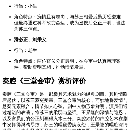
行当
：小生
角色特点
：痴情且有志向，与苏三相爱后虽历经磨难，
但最终通过科举改变命运，成为巡按后公正严明，设法
为苏三伸冤。
潘必正、刘秉义
行当
：老生
角色特点
：两位官员公正廉明，在会审中认真审理案
件，帮助查明真相，推动情节发展。
秦腔《三堂会审》赏析评价
秦腔《三堂会审》是一部极具艺术魅力的经典剧目。其剧情跌
宕起伏，以苏三蒙冤受审、三堂会审为核心，巧妙地将爱情与
悬疑元素融合，情节扣人心弦。剧中人物形象鲜明，演员们通
过精湛的表演，将苏三的柔弱与坚强、王景隆的深情与隐忍，
以及官员们的公正刻画得入木三分。秦腔独特的声腔艺术在剧
中发挥得淋漓尽致，苏三的唱段委婉哀怨，王景隆的唱腔深情