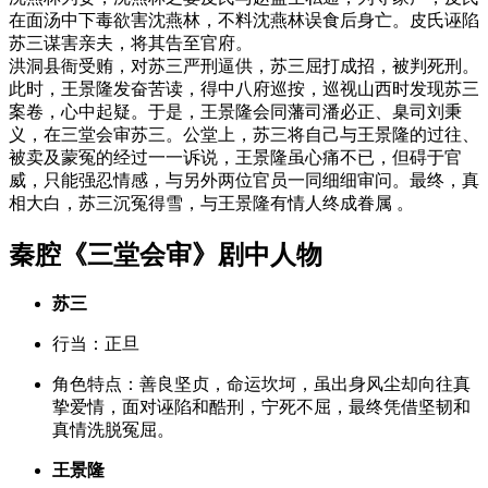
在面汤中下毒欲害沈燕林，不料沈燕林误食后身亡。皮氏诬陷
苏三谋害亲夫，将其告至官府。
洪洞县衙受贿，对苏三严刑逼供，苏三屈打成招，被判死刑。
此时，王景隆发奋苦读，得中八府巡按，巡视山西时发现苏三
案卷，心中起疑。于是，王景隆会同藩司潘必正、臬司刘秉
义，在三堂会审苏三。公堂上，苏三将自己与王景隆的过往、
被卖及蒙冤的经过一一诉说，王景隆虽心痛不已，但碍于官
威，只能强忍情感，与另外两位官员一同细细审问。最终，真
相大白，苏三沉冤得雪，与王景隆有情人终成眷属 。
秦腔《三堂会审》剧中人物
苏三
行当
：正旦
角色特点
：善良坚贞，命运坎坷，虽出身风尘却向往真
挚爱情，面对诬陷和酷刑，宁死不屈，最终凭借坚韧和
真情洗脱冤屈。
王景隆