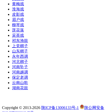
黄梅戏
淮海戏
皮影戏
眉户戏
柳琴戏
莲花落
采茶戏
祁东渔鼓
上党梆子
山东梆子
永年西调
河北梆子
河南坠子
河南越调
保定老调
云南山歌
湖南花鼓
Copyright © 2013-2026
陕ICP备13006133号-1
陕公网安备