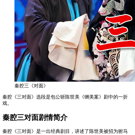
秦腔三《对面》
秦腔《三对面》选段是包公斩陈世美《铡美案》剧中的一折
戏。
‌秦腔三对面剧情简介‌
秦腔《三对面》是一出经典剧目，讲述了陈世美被招为驸马