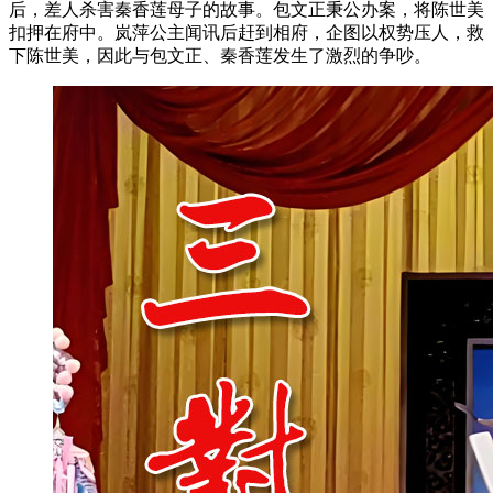
后，差人杀害秦香莲母子的故事。包文正秉公办案，将陈世美
扣押在府中。岚萍公主闻讯后赶到相府，企图以权势压人，救
下陈世美，因此与包文正、秦香莲发生了激烈的争吵‌。