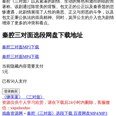
秦腔《三对面》以其紧凑的剧情、生动的角色和激昂的唱腔而
著称。该剧通过陈世美的背叛、包文正的公正以及秦香莲的悲
惨遭遇，此剧情展现了人性的善恶、正义与邪恶的斗争，以及
包文正秉公执法的崇高精神。同时，岚萍公主的介入也为剧情
增添了更多的冲突和看点‌。
‌秦腔三对面选段网盘下载地址
‌秦腔三对面MP3下载
‌秦腔三对面MP4下载
当前隐藏内容需要支付
5元
已有
50
人支付
登录购买
《铡美案》
《三对面》
资源仅供个人学习欣赏，请在下载后24小时内删除，客服微
信：xiquduoduo
戏曲资源网
»
秦腔《三对面》选段下载 百度网盘MP4/MP3