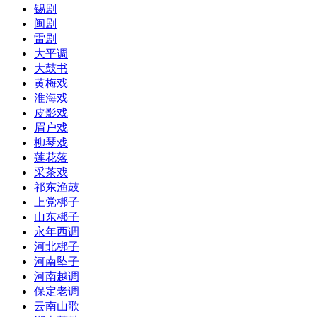
锡剧
闽剧
雷剧
大平调
大鼓书
黄梅戏
淮海戏
皮影戏
眉户戏
柳琴戏
莲花落
采茶戏
祁东渔鼓
上党梆子
山东梆子
永年西调
河北梆子
河南坠子
河南越调
保定老调
云南山歌