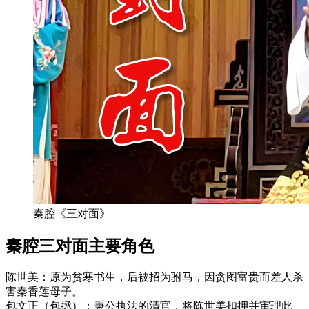
秦腔《三对面》
秦腔三对面‌主要角色‌
‌陈世美‌：原为贫寒书生，后被招为驸马，因贪图富贵而差人杀
害秦香莲母子。
‌包文正‌（包拯）：秉公执法的清官，将陈世美扣押并审理此