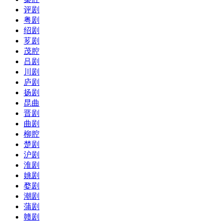
评剧
粤剧
绍剧
芗剧
茂腔
吕剧
川剧
庐剧
扬剧
昆曲
晋剧
曲剧
柳腔
楚剧
沪剧
淮剧
姚剧
婺剧
潮剧
蒲剧
赣剧