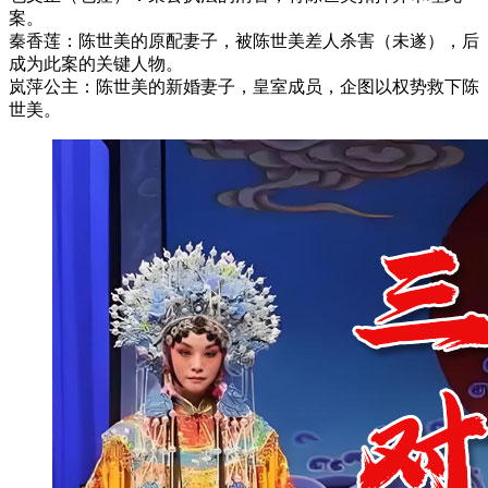
案。
‌秦香莲‌：陈世美的原配妻子，被陈世美差人杀害（未遂），后
成为此案的关键人物。
‌岚萍公主‌：陈世美的新婚妻子，皇室成员，企图以权势救下陈
世美。