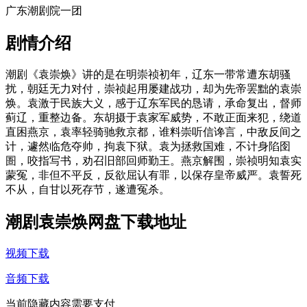
广东潮剧院一团
剧情介绍
潮剧《袁崇焕》讲的是在明崇祯初年，辽东一带常遭东胡骚
扰，朝廷无力对付，崇祯起用屡建战功，却为先帝罢黜的袁崇
焕。袁激于民族大义，感于辽东军民的恳请，承命复出，督师
蓟辽，重整边备。东胡摄于袁家军威势，不敢正面来犯，绕道
直困燕京，袁率轻骑驰救京都，谁料崇听信谗言，中敌反间之
计，遽然临危夺帅，拘袁下狱。袁为拯救国难，不计身陷囹
圄，咬指写书，劝召旧部回师勤王。燕京解围，崇祯明知袁实
蒙冤，非但不平反，反欲屈认有罪，以保存皇帝威严。袁誓死
不从，自甘以死存节，遂遭冤杀。
潮剧袁崇焕网盘下载地址
视频下载
音频下载
当前隐藏内容需要支付