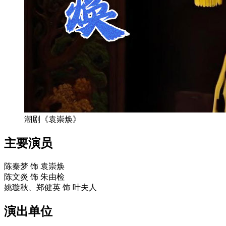
潮剧《袁崇焕》
主要演员
陈秦梦 饰 袁崇焕
陈文炎 饰 朱由检
姚璇秋、郑健英 饰 叶夫人
演出单位