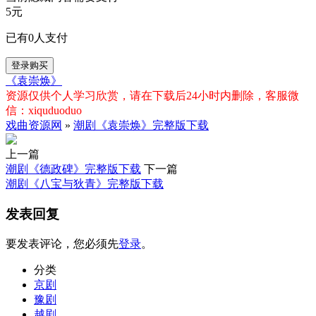
5元
已有
0
人支付
登录购买
《袁崇焕》
资源仅供个人学习欣赏，请在下载后24小时内删除，客服微
信：xiquduoduo
戏曲资源网
»
潮剧《袁崇焕》完整版下载
上一篇
潮剧《德政碑》完整版下载
下一篇
潮剧《八宝与狄青》完整版下载
发表回复
要发表评论，您必须先
登录
。
分类
京剧
豫剧
越剧