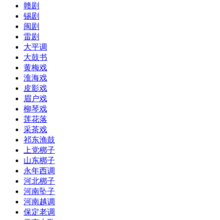
赣剧
锡剧
闽剧
雷剧
大平调
大鼓书
黄梅戏
淮海戏
皮影戏
眉户戏
柳琴戏
莲花落
采茶戏
祁东渔鼓
上党梆子
山东梆子
永年西调
河北梆子
河南坠子
河南越调
保定老调