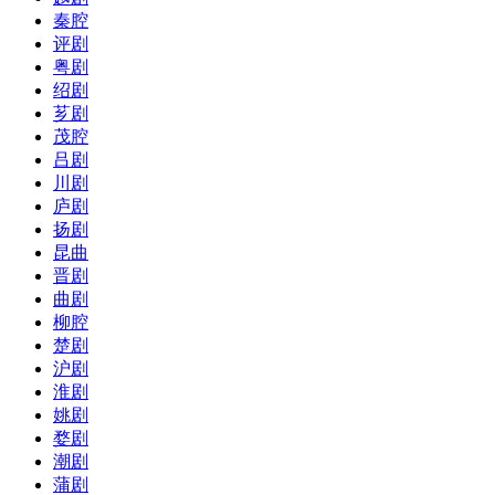
秦腔
评剧
粤剧
绍剧
芗剧
茂腔
吕剧
川剧
庐剧
扬剧
昆曲
晋剧
曲剧
柳腔
楚剧
沪剧
淮剧
姚剧
婺剧
潮剧
蒲剧